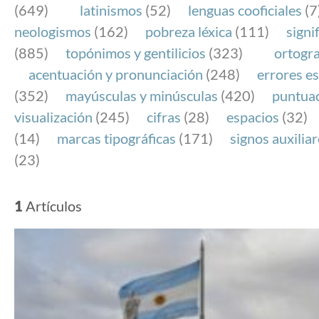
(649)
latinismos
(52)
lenguas cooficiales
(7
neologismos
(162)
pobreza léxica
(111)
signi
(885)
topónimos y gentilicios
(323)
ortogra
acentuación y pronunciación
(248)
errores es
(352)
mayúsculas y minúsculas
(420)
puntua
visualización
(245)
cifras
(28)
espacios
(32)
(14)
marcas tipográficas
(171)
signos auxilia
(23)
1
Artículos