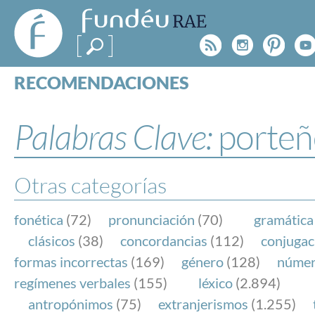
FundéuRAE
- Fundación
Rss
Instagr
Pinte
Y
del Español
Urgente
RECOMENDACIONES
Real Acad
CONSULTAS
CATEGORÍAS
Palabras Clave:
porteñ
ESPECIALES
BLOG
NOTICIAS
Otras categorías
SOBRE LA FUNDÉURAE
fonética
(72)
pronunciación
(70)
gramática
FundéuRAE es una fundación patrocinada por la 
clásicos
(38)
concordancias
(112)
conjugac
y la Real Academia Española, cuyo objetivo es co
formas incorrectas
(169)
género
(128)
núme
el buen uso del español en los medios de comuni
regímenes verbales
(155)
léxico
(2.894)
Internet.
antropónimos
(75)
extranjerismos
(1.255)