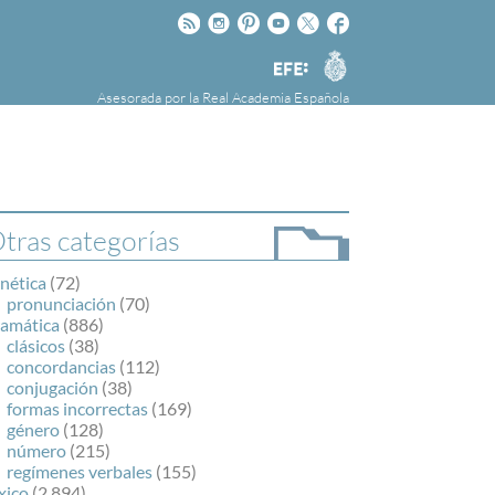
Rss
Instagram
Pinteres
Youtube
Twitter
Facebook
RAE
Agencia
EFE
Asesorada por la
Real Academia Española
nú
NOTICIAS
SOBRE LA FUNDÉURAE
FundéuRAE es una fundación patrocinada por
la Agencia Efe y la Real Academia Española,
cuyo objetivo es colaborar con el buen uso del
tras categorías
español en los medios de comunicación y en
Internet.
nética
(72)
pronunciación
(70)
ramática
(886)
clásicos
(38)
concordancias
(112)
conjugación
(38)
formas incorrectas
(169)
género
(128)
número
(215)
regímenes verbales
(155)
xico
(2.894)