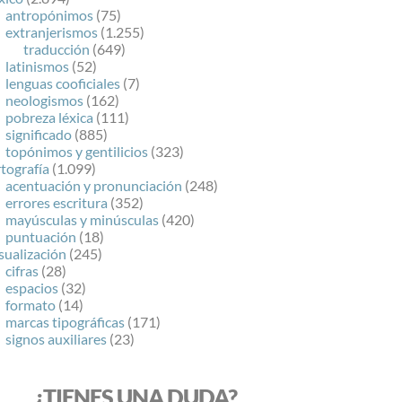
antropónimos
(75)
extranjerismos
(1.255)
traducción
(649)
latinismos
(52)
lenguas cooficiales
(7)
neologismos
(162)
pobreza léxica
(111)
significado
(885)
topónimos y gentilicios
(323)
tografía
(1.099)
acentuación y pronunciación
(248)
errores escritura
(352)
mayúsculas y minúsculas
(420)
puntuación
(18)
sualización
(245)
cifras
(28)
espacios
(32)
formato
(14)
marcas tipográficas
(171)
signos auxiliares
(23)
¿TIENES UNA DUDA?