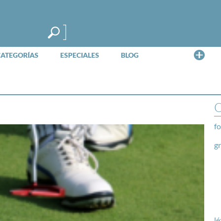
Me
CATEGORÍAS
ESPECIALES
BLOG
O
fo
g
lé