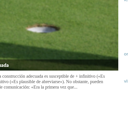
or
cuada
a construcción adecuada es susceptible de + infinitivo («Es
vi
initivo («Es plausible de abreviarse»). No obstante, pueden
de comunicación: «Era la primera vez que...