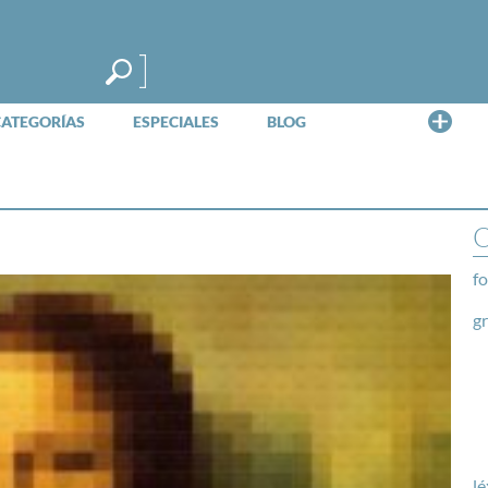
Me
CATEGORÍAS
ESPECIALES
BLOG
O
fo
g
lé