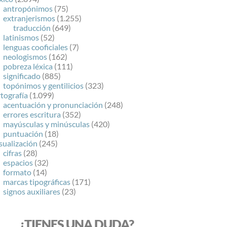
antropónimos
(75)
extranjerismos
(1.255)
traducción
(649)
latinismos
(52)
lenguas cooficiales
(7)
neologismos
(162)
pobreza léxica
(111)
significado
(885)
topónimos y gentilicios
(323)
tografía
(1.099)
acentuación y pronunciación
(248)
errores escritura
(352)
mayúsculas y minúsculas
(420)
puntuación
(18)
sualización
(245)
cifras
(28)
espacios
(32)
formato
(14)
marcas tipográficas
(171)
signos auxiliares
(23)
¿TIENES UNA DUDA?