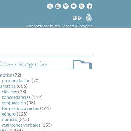
Rss
Instagram
Pinteres
Youtube
Twitter
Facebook
RAE
Agencia
EFE
Asesorada por la
Real Academia Española
nú
NOTICIAS
SOBRE LA FUNDÉURAE
FundéuRAE es una fundación patrocinada por
la Agencia Efe y la Real Academia Española,
cuyo objetivo es colaborar con el buen uso del
tras categorías
español en los medios de comunicación y en
Internet.
nética
(72)
pronunciación
(70)
ramática
(886)
clásicos
(38)
concordancias
(112)
conjugación
(38)
formas incorrectas
(169)
género
(128)
número
(215)
regímenes verbales
(155)
xico
(2.894)