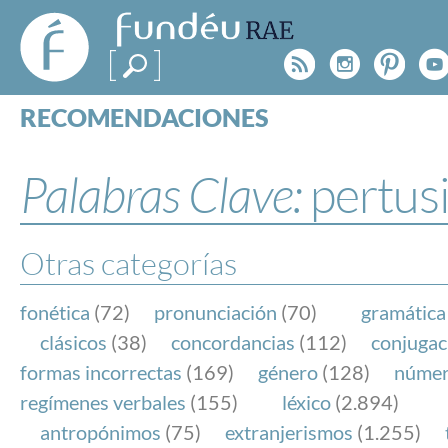
FundéuRAE
- Fundación
Rss
Instagr
Pinte
Y
del Español
Urgente
RECOMENDACIONES
Real Acad
CONSULTAS
CATEGORÍAS
Palabras Clave:
pertus
ESPECIALES
BLOG
NOTICIAS
Otras categorías
SOBRE LA FUNDÉURAE
fonética
(72)
pronunciación
(70)
gramática
FundéuRAE es una fundación patrocinada por la 
clásicos
(38)
concordancias
(112)
conjugac
y la Real Academia Española, cuyo objetivo es co
formas incorrectas
(169)
género
(128)
núme
el buen uso del español en los medios de comuni
regímenes verbales
(155)
léxico
(2.894)
Internet.
antropónimos
(75)
extranjerismos
(1.255)