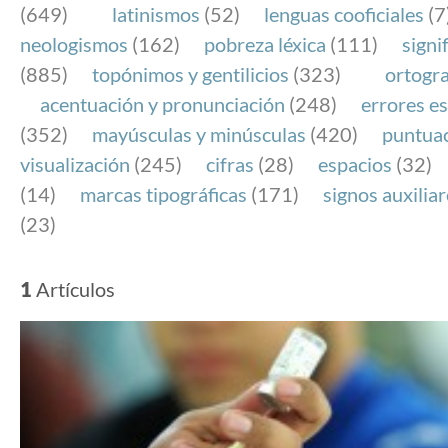
(649)
latinismos
(52)
lenguas cooficiales
(7
neologismos
(162)
pobreza léxica
(111)
signi
(885)
topónimos y gentilicios
(323)
ortogra
acentuación y pronunciación
(248)
errores es
(352)
mayúsculas y minúsculas
(420)
puntua
visualización
(245)
cifras
(28)
espacios
(32)
(14)
marcas tipográficas
(171)
signos auxilia
(23)
1
Artículos