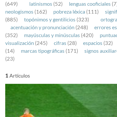
(649)
latinismos
(52)
lenguas cooficiales
(7
neologismos
(162)
pobreza léxica
(111)
signi
(885)
topónimos y gentilicios
(323)
ortogra
acentuación y pronunciación
(248)
errores es
(352)
mayúsculas y minúsculas
(420)
puntua
visualización
(245)
cifras
(28)
espacios
(32)
(14)
marcas tipográficas
(171)
signos auxilia
(23)
1
Artículos