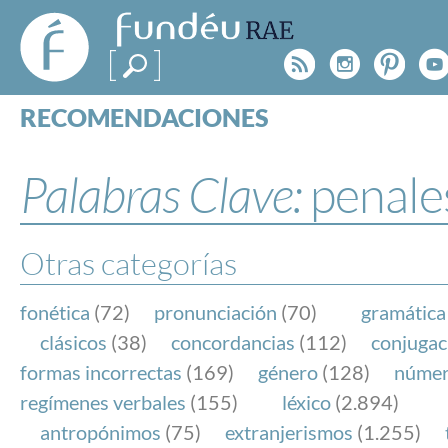
FundéuRAE
- Fundación
Rss
Instagr
Pinte
Y
del Español
Urgente
RECOMENDACIONES
Real Acad
CONSULTAS
CATEGORÍAS
Palabras Clave:
penale
ESPECIALES
BLOG
NOTICIAS
Otras categorías
SOBRE LA FUNDÉURAE
fonética
(72)
pronunciación
(70)
gramática
FundéuRAE es una fundación patrocinada por la 
clásicos
(38)
concordancias
(112)
conjugac
y la Real Academia Española, cuyo objetivo es co
formas incorrectas
(169)
género
(128)
núme
el buen uso del español en los medios de comuni
regímenes verbales
(155)
léxico
(2.894)
Internet.
antropónimos
(75)
extranjerismos
(1.255)