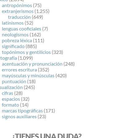
antropónimos
(75)
extranjerismos
(1.255)
traducción
(649)
latinismos
(52)
lenguas cooficiales
(7)
neologismos
(162)
pobreza léxica
(111)
significado
(885)
topónimos y gentilicios
(323)
tografía
(1.099)
acentuación y pronunciación
(248)
errores escritura
(352)
mayúsculas y minúsculas
(420)
puntuación
(18)
sualización
(245)
cifras
(28)
espacios
(32)
formato
(14)
marcas tipográficas
(171)
signos auxiliares
(23)
¿TIENES UNA DUDA?