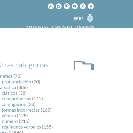
Rss
Instagram
Pinteres
Youtube
Twitter
Facebook
RAE
Agencia
EFE
Asesorada por la
Real Academia Española
nú
NOTICIAS
SOBRE LA FUNDÉURAE
FundéuRAE es una fundación patrocinada por
la Agencia Efe y la Real Academia Española,
cuyo objetivo es colaborar con el buen uso del
tras categorías
español en los medios de comunicación y en
Internet.
nética
(72)
pronunciación
(70)
ramática
(886)
clásicos
(38)
concordancias
(112)
conjugación
(38)
formas incorrectas
(169)
género
(128)
número
(215)
regímenes verbales
(155)
xico
(2.894)