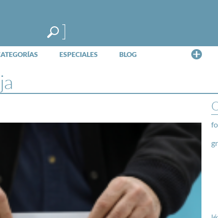
Me
CATEGORÍAS
ESPECIALES
BLOG
ja
O
fo
g
lé