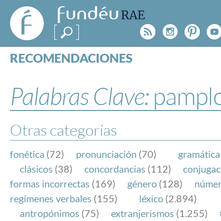
FundéuRAE
- Fundación
Rss
Instagr
Pinte
Y
del Español
Urgente
RECOMENDACIONES
Real Acad
CONSULTAS
CATEGORÍAS
Palabras Clave:
pampl
ESPECIALES
BLOG
NOTICIAS
Otras categorías
SOBRE LA FUNDÉURAE
fonética
(72)
pronunciación
(70)
gramática
FundéuRAE es una fundación patrocinada por la 
clásicos
(38)
concordancias
(112)
conjugac
y la Real Academia Española, cuyo objetivo es co
formas incorrectas
(169)
género
(128)
núme
el buen uso del español en los medios de comuni
regímenes verbales
(155)
léxico
(2.894)
Internet.
antropónimos
(75)
extranjerismos
(1.255)