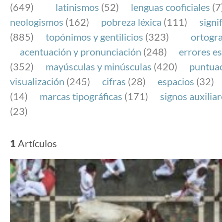
(649)
latinismos
(52)
lenguas cooficiales
(7
neologismos
(162)
pobreza léxica
(111)
signi
(885)
topónimos y gentilicios
(323)
ortogra
acentuación y pronunciación
(248)
errores es
(352)
mayúsculas y minúsculas
(420)
puntua
visualización
(245)
cifras
(28)
espacios
(32)
(14)
marcas tipográficas
(171)
signos auxilia
(23)
1
Artículos