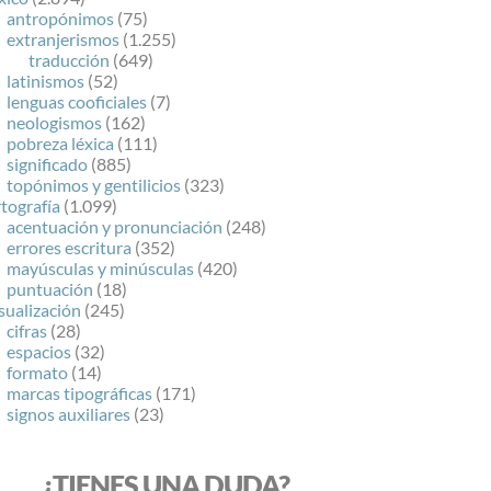
antropónimos
(75)
extranjerismos
(1.255)
traducción
(649)
latinismos
(52)
lenguas cooficiales
(7)
neologismos
(162)
pobreza léxica
(111)
significado
(885)
topónimos y gentilicios
(323)
tografía
(1.099)
acentuación y pronunciación
(248)
errores escritura
(352)
mayúsculas y minúsculas
(420)
puntuación
(18)
sualización
(245)
cifras
(28)
espacios
(32)
formato
(14)
marcas tipográficas
(171)
signos auxiliares
(23)
¿TIENES UNA DUDA?