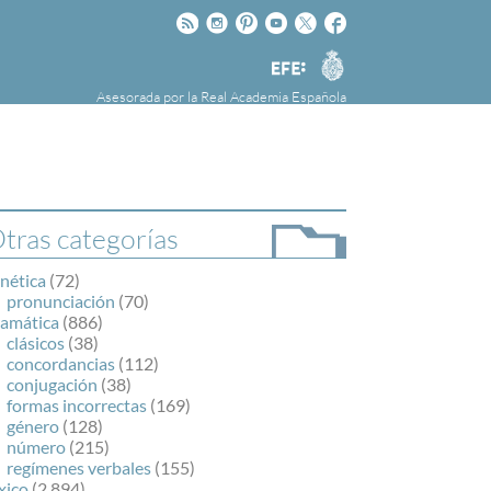
Rss
Instagram
Pinteres
Youtube
Twitter
Facebook
RAE
Agencia
EFE
Asesorada por la
Real Academia Española
nú
NOTICIAS
SOBRE LA FUNDÉURAE
FundéuRAE es una fundación patrocinada por
la Agencia Efe y la Real Academia Española,
cuyo objetivo es colaborar con el buen uso del
tras categorías
español en los medios de comunicación y en
Internet.
nética
(72)
pronunciación
(70)
ramática
(886)
clásicos
(38)
concordancias
(112)
conjugación
(38)
formas incorrectas
(169)
género
(128)
número
(215)
regímenes verbales
(155)
xico
(2.894)