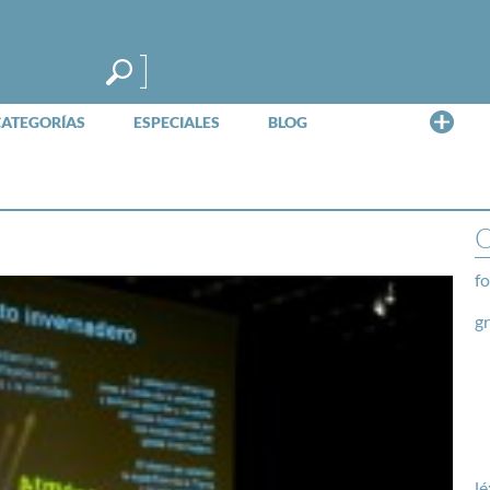
Me
CATEGORÍAS
ESPECIALES
BLOG
O
fo
g
lé