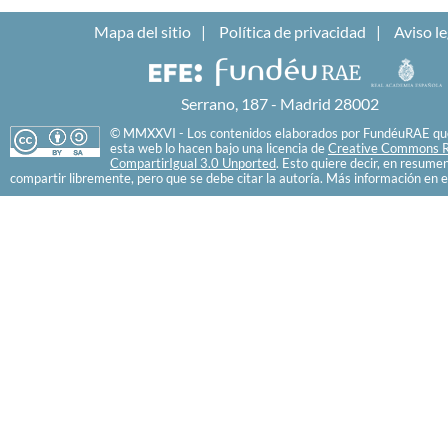
Mapa del sitio
Política de privacidad
Aviso le
Serrano, 187 - Madrid 28002
© MMXXVI - Los contenidos elaborados por FundéuRAE que
esta web lo hacen bajo una licencia de
Creative Commons R
CompartirIgual 3.0 Unported
. Esto quiere decir, en resume
compartir libremente, pero que se debe citar la autoría. Más información en e