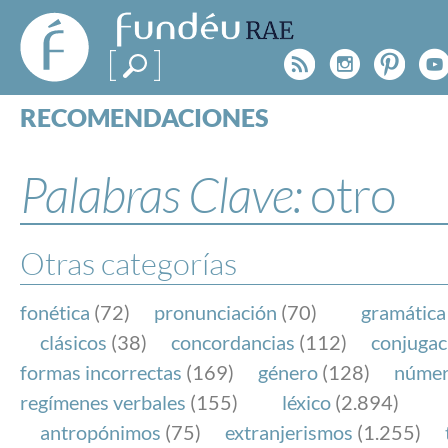
FundéuRAE
- Fundación
Rss
Instagr
Pinte
Y
del Español
Urgente
RECOMENDACIONES
Real Acad
CONSULTAS
CATEGORÍAS
Palabras Clave:
otro
ESPECIALES
BLOG
NOTICIAS
Otras categorías
SOBRE LA FUNDÉURAE
fonética
(72)
pronunciación
(70)
gramática
FundéuRAE es una fundación patrocinada por la 
clásicos
(38)
concordancias
(112)
conjugac
y la Real Academia Española, cuyo objetivo es co
formas incorrectas
(169)
género
(128)
núme
el buen uso del español en los medios de comuni
regímenes verbales
(155)
léxico
(2.894)
Internet.
antropónimos
(75)
extranjerismos
(1.255)