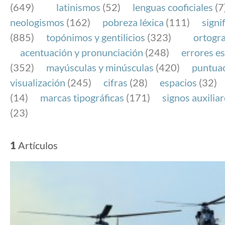
(649)
latinismos
(52)
lenguas cooficiales
(7
neologismos
(162)
pobreza léxica
(111)
signi
(885)
topónimos y gentilicios
(323)
ortogra
acentuación y pronunciación
(248)
errores es
(352)
mayúsculas y minúsculas
(420)
puntua
visualización
(245)
cifras
(28)
espacios
(32)
(14)
marcas tipográficas
(171)
signos auxilia
(23)
1
Artículos