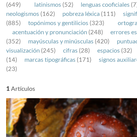
(649)
latinismos
(52)
lenguas cooficiales
(7
neologismos
(162)
pobreza léxica
(111)
signi
(885)
topónimos y gentilicios
(323)
ortogra
acentuación y pronunciación
(248)
errores es
(352)
mayúsculas y minúsculas
(420)
puntua
visualización
(245)
cifras
(28)
espacios
(32)
(14)
marcas tipográficas
(171)
signos auxilia
(23)
1
Artículos