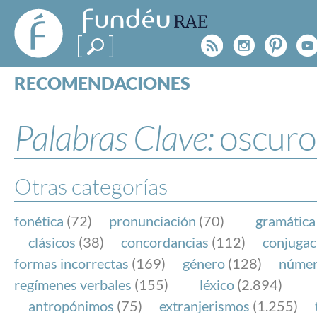
FundéuRAE
- Fundación
Rss
Instagr
Pinte
Y
del Español
Urgente
RECOMENDACIONES
Real Acad
CONSULTAS
CATEGORÍAS
Palabras Clave:
oscuro
ESPECIALES
BLOG
NOTICIAS
Otras categorías
SOBRE LA FUNDÉURAE
fonética
(72)
pronunciación
(70)
gramática
FundéuRAE es una fundación patrocinada por la 
clásicos
(38)
concordancias
(112)
conjugac
y la Real Academia Española, cuyo objetivo es co
formas incorrectas
(169)
género
(128)
núme
el buen uso del español en los medios de comuni
regímenes verbales
(155)
léxico
(2.894)
Internet.
antropónimos
(75)
extranjerismos
(1.255)