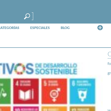
Me
CATEGORÍAS
ESPECIALES
BLOG
O
fo
g
lé