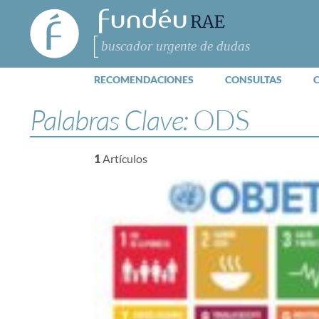
FundéuRAE
- Fundación
del Español
Buscar
Urgente
RECOMENDACIONES
CONSULTAS
Palabras Clave:
ODS
1
Artículos