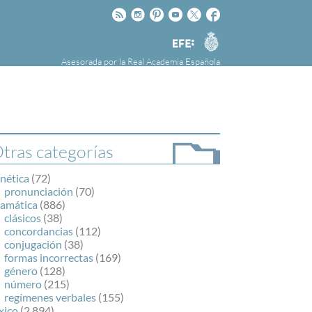
Rss
Instagram
Pinteres
Youtube
Twitter
Facebook
RAE
Agencia
EFE
Asesorada por la
Real Academia Española
nú
NOTICIAS
SOBRE LA FUNDÉURAE
FundéuRAE es una fundación patrocinada por
la Agencia Efe y la Real Academia Española,
cuyo objetivo es colaborar con el buen uso del
tras categorías
español en los medios de comunicación y en
Internet.
nética
(72)
pronunciación
(70)
ramática
(886)
clásicos
(38)
concordancias
(112)
conjugación
(38)
formas incorrectas
(169)
género
(128)
número
(215)
regímenes verbales
(155)
xico
(2.894)