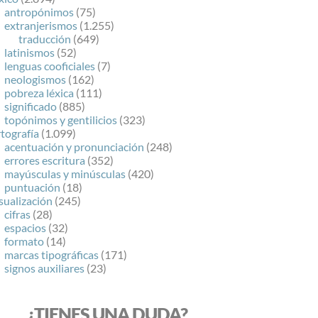
antropónimos
(75)
extranjerismos
(1.255)
traducción
(649)
latinismos
(52)
lenguas cooficiales
(7)
neologismos
(162)
pobreza léxica
(111)
significado
(885)
topónimos y gentilicios
(323)
tografía
(1.099)
acentuación y pronunciación
(248)
errores escritura
(352)
mayúsculas y minúsculas
(420)
puntuación
(18)
sualización
(245)
cifras
(28)
espacios
(32)
formato
(14)
marcas tipográficas
(171)
signos auxiliares
(23)
¿TIENES UNA DUDA?