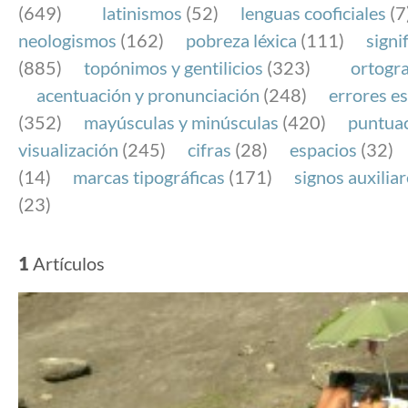
(649)
latinismos
(52)
lenguas cooficiales
(7
neologismos
(162)
pobreza léxica
(111)
signi
(885)
topónimos y gentilicios
(323)
ortogra
acentuación y pronunciación
(248)
errores es
(352)
mayúsculas y minúsculas
(420)
puntua
visualización
(245)
cifras
(28)
espacios
(32)
(14)
marcas tipográficas
(171)
signos auxilia
(23)
1
Artículos