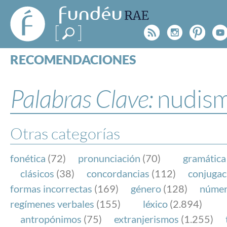
FundéuRAE
- Fundación
Rss
Instagr
Pinte
Y
del Español
Urgente
RECOMENDACIONES
Real Acad
CONSULTAS
CATEGORÍAS
Palabras Clave:
nudis
ESPECIALES
BLOG
NOTICIAS
Otras categorías
SOBRE LA FUNDÉURAE
fonética
(72)
pronunciación
(70)
gramática
FundéuRAE es una fundación patrocinada por la 
clásicos
(38)
concordancias
(112)
conjugac
y la Real Academia Española, cuyo objetivo es co
formas incorrectas
(169)
género
(128)
núme
el buen uso del español en los medios de comuni
regímenes verbales
(155)
léxico
(2.894)
Internet.
antropónimos
(75)
extranjerismos
(1.255)