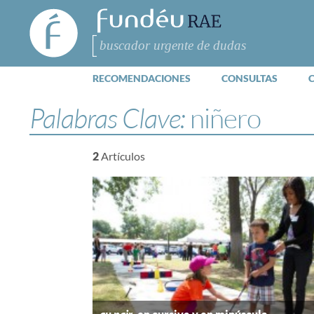
FundéuRAE
- Fundación
del Español
Buscar
Urgente
RECOMENDACIONES
CONSULTAS
Palabras Clave:
niñero
2
Artículos