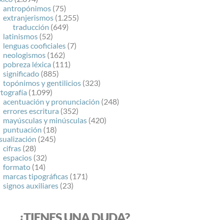
antropónimos
(75)
extranjerismos
(1.255)
traducción
(649)
latinismos
(52)
lenguas cooficiales
(7)
neologismos
(162)
pobreza léxica
(111)
significado
(885)
topónimos y gentilicios
(323)
tografía
(1.099)
acentuación y pronunciación
(248)
errores escritura
(352)
mayúsculas y minúsculas
(420)
puntuación
(18)
sualización
(245)
cifras
(28)
espacios
(32)
formato
(14)
marcas tipográficas
(171)
signos auxiliares
(23)
¿TIENES UNA DUDA?