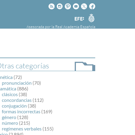
Rss
Instagram
Pinteres
Youtube
Twitter
Facebook
RAE
Agencia
EFE
Asesorada por la
Real Academia Española
nú
NOTICIAS
SOBRE LA FUNDÉURAE
FundéuRAE es una fundación patrocinada por
la Agencia Efe y la Real Academia Española,
cuyo objetivo es colaborar con el buen uso del
tras categorías
español en los medios de comunicación y en
Internet.
nética
(72)
pronunciación
(70)
ramática
(886)
clásicos
(38)
concordancias
(112)
conjugación
(38)
formas incorrectas
(169)
género
(128)
número
(215)
regímenes verbales
(155)
xico
(2.894)