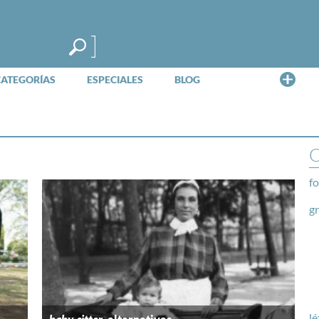
Me
CATEGORÍAS
ESPECIALES
BLOG
O
fo
g
lé