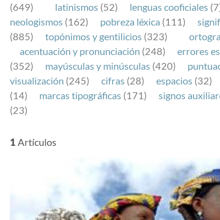
(649)
latinismos
(52)
lenguas cooficiales
(7
neologismos
(162)
pobreza léxica
(111)
signi
(885)
topónimos y gentilicios
(323)
ortogra
acentuación y pronunciación
(248)
errores es
(352)
mayúsculas y minúsculas
(420)
puntua
visualización
(245)
cifras
(28)
espacios
(32)
(14)
marcas tipográficas
(171)
signos auxilia
(23)
1
Artículos