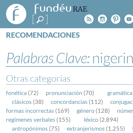
FundéuRAE
- Fundación
Rss
Instagr
Pinte
Y
del Español
Urgente
RECOMENDACIONES
Real Acad
CONSULTAS
CATEGORÍAS
Palabras Clave:
nigeri
ESPECIALES
BLOG
NOTICIAS
Otras categorías
SOBRE LA FUNDÉURAE
fonética
(72)
pronunciación
(70)
gramática
FundéuRAE es una fundación patrocinada por la 
clásicos
(38)
concordancias
(112)
conjugac
y la Real Academia Española, cuyo objetivo es co
formas incorrectas
(169)
género
(128)
núme
el buen uso del español en los medios de comuni
regímenes verbales
(155)
léxico
(2.894)
Internet.
antropónimos
(75)
extranjerismos
(1.255)