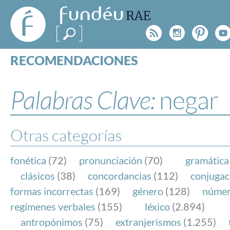
FundéuRAE
- Fundación
Rss
Instagr
Pinte
Y
del Español
Urgente
RECOMENDACIONES
Real Acad
CONSULTAS
CATEGORÍAS
Palabras Clave:
negar
ESPECIALES
BLOG
NOTICIAS
Otras categorías
SOBRE LA FUNDÉURAE
fonética
(72)
pronunciación
(70)
gramática
FundéuRAE es una fundación patrocinada por la 
clásicos
(38)
concordancias
(112)
conjugac
y la Real Academia Española, cuyo objetivo es co
formas incorrectas
(169)
género
(128)
núme
el buen uso del español en los medios de comuni
regímenes verbales
(155)
léxico
(2.894)
Internet.
antropónimos
(75)
extranjerismos
(1.255)