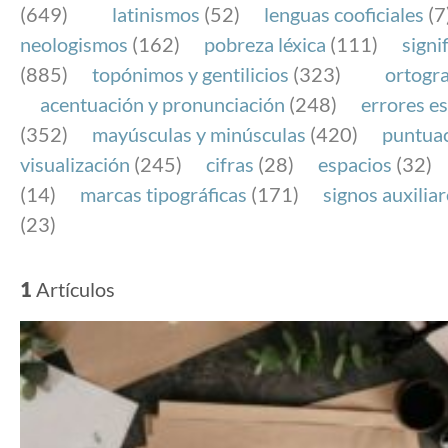
(649)
latinismos
(52)
lenguas cooficiales
(7
neologismos
(162)
pobreza léxica
(111)
signi
(885)
topónimos y gentilicios
(323)
ortogra
acentuación y pronunciación
(248)
errores es
(352)
mayúsculas y minúsculas
(420)
puntua
visualización
(245)
cifras
(28)
espacios
(32)
(14)
marcas tipográficas
(171)
signos auxilia
(23)
1
Artículos