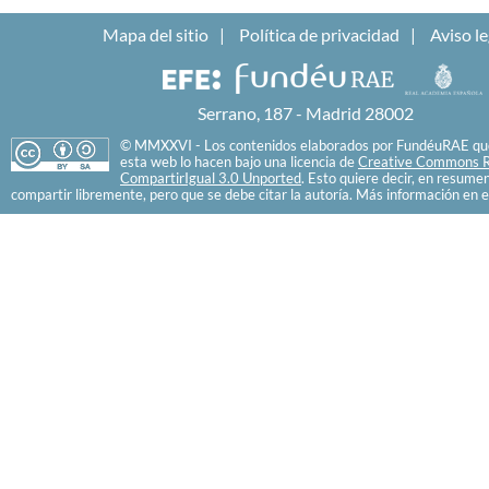
Mapa del sitio
Política de privacidad
Aviso le
Serrano, 187 - Madrid 28002
© MMXXVI - Los contenidos elaborados por FundéuRAE que
esta web lo hacen bajo una licencia de
Creative Commons R
CompartirIgual 3.0 Unported
. Esto quiere decir, en resume
compartir libremente, pero que se debe citar la autoría. Más información en e