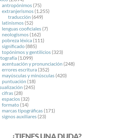
antropónimos
(75)
extranjerismos
(1.255)
traducción
(649)
latinismos
(52)
lenguas cooficiales
(7)
neologismos
(162)
pobreza léxica
(111)
significado
(885)
topónimos y gentilicios
(323)
tografía
(1.099)
acentuación y pronunciación
(248)
errores escritura
(352)
mayúsculas y minúsculas
(420)
puntuación
(18)
sualización
(245)
cifras
(28)
espacios
(32)
formato
(14)
marcas tipográficas
(171)
signos auxiliares
(23)
¿TIENES UNA DUDA?