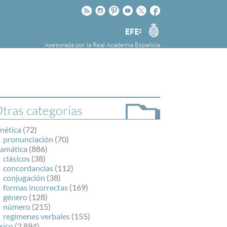
Rss
Instagram
Pinteres
Youtube
Twitter
Facebook
RAE
Agencia
EFE
Asesorada por la
Real Academia Española
nú
NOTICIAS
SOBRE LA FUNDÉURAE
FundéuRAE es una fundación patrocinada por
la Agencia Efe y la Real Academia Española,
cuyo objetivo es colaborar con el buen uso del
tras categorías
español en los medios de comunicación y en
Internet.
nética
(72)
pronunciación
(70)
ramática
(886)
clásicos
(38)
concordancias
(112)
conjugación
(38)
formas incorrectas
(169)
género
(128)
número
(215)
regímenes verbales
(155)
xico
(2.894)