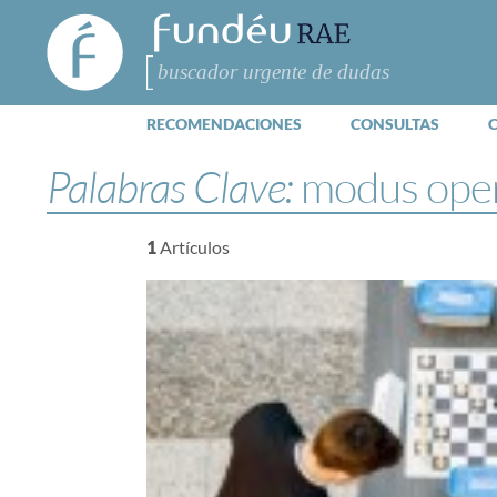
FundéuRAE
- Fundación
del Español
Buscar
Urgente
RECOMENDACIONES
CONSULTAS
Palabras Clave:
modus ope
1
Artículos