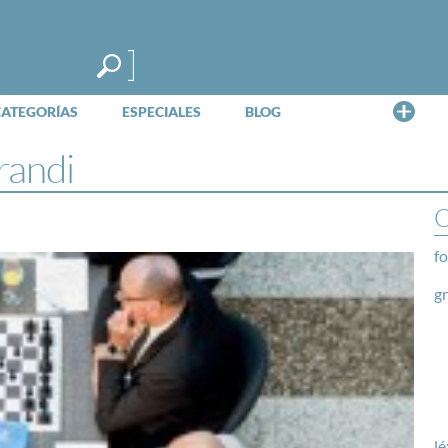
Me
CATEGORÍAS
ESPECIALES
BLOG
randi
O
fo
g
lé