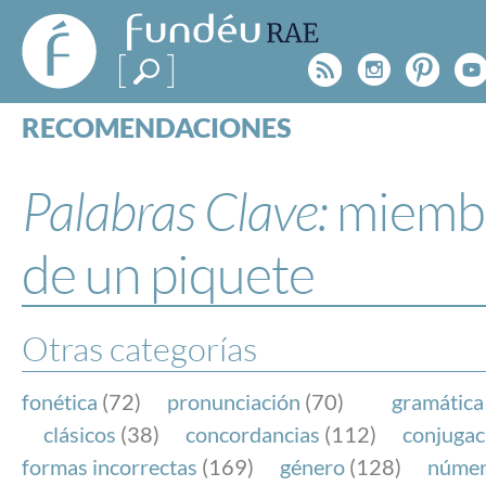
FundéuRAE
- Fundación
Rss
Instagr
Pinte
Y
del Español
Urgente
RECOMENDACIONES
Real Acad
CONSULTAS
CATEGORÍAS
Palabras Clave:
miemb
ESPECIALES
BLOG
de un piquete
NOTICIAS
SOBRE LA FUNDÉURAE
Otras categorías
FundéuRAE es una fundación patrocinada por la 
y la Real Academia Española, cuyo objetivo es co
fonética
(72)
pronunciación
(70)
gramática
el buen uso del español en los medios de comuni
clásicos
(38)
concordancias
(112)
conjugac
Internet.
formas incorrectas
(169)
género
(128)
núme