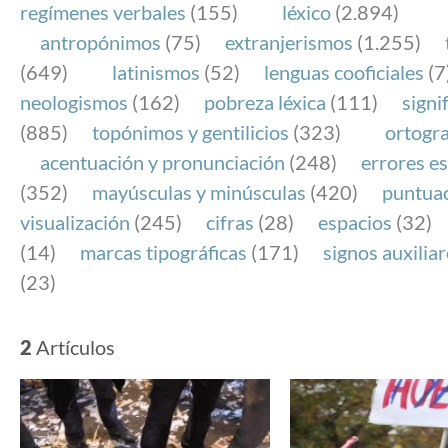
regímenes verbales
(155)
léxico
(2.894)
antropónimos
(75)
extranjerismos
(1.255)
(649)
latinismos
(52)
lenguas cooficiales
(7
neologismos
(162)
pobreza léxica
(111)
signi
(885)
topónimos y gentilicios
(323)
ortogra
acentuación y pronunciación
(248)
errores es
(352)
mayúsculas y minúsculas
(420)
puntua
visualización
(245)
cifras
(28)
espacios
(32)
(14)
marcas tipográficas
(171)
signos auxilia
(23)
2
Artículos