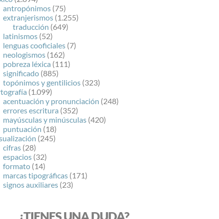
antropónimos
(75)
extranjerismos
(1.255)
traducción
(649)
latinismos
(52)
lenguas cooficiales
(7)
neologismos
(162)
pobreza léxica
(111)
significado
(885)
topónimos y gentilicios
(323)
tografía
(1.099)
acentuación y pronunciación
(248)
errores escritura
(352)
mayúsculas y minúsculas
(420)
puntuación
(18)
sualización
(245)
cifras
(28)
espacios
(32)
formato
(14)
marcas tipográficas
(171)
signos auxiliares
(23)
¿TIENES UNA DUDA?