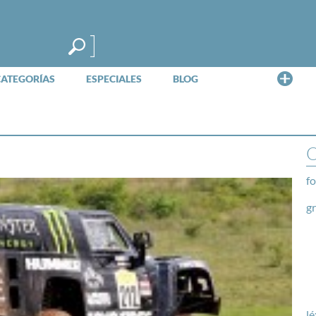
Me
CATEGORÍAS
ESPECIALES
BLOG
O
fo
g
lé