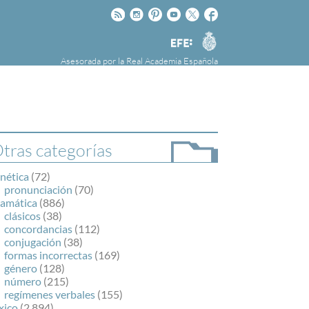
Rss
Instagram
Pinteres
Youtube
Twitter
Facebook
RAE
Agencia
EFE
Asesorada por la
Real Academia Española
nú
NOTICIAS
SOBRE LA FUNDÉURAE
FundéuRAE es una fundación patrocinada por
la Agencia Efe y la Real Academia Española,
cuyo objetivo es colaborar con el buen uso del
tras categorías
español en los medios de comunicación y en
Internet.
nética
(72)
pronunciación
(70)
ramática
(886)
clásicos
(38)
concordancias
(112)
conjugación
(38)
formas incorrectas
(169)
género
(128)
número
(215)
regímenes verbales
(155)
xico
(2.894)