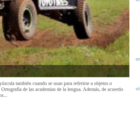
or
úscula también cuando se usan para referirse a objetos o
vi
a Ortografía de las academias de la lengua. Además, de acuerdo
s...