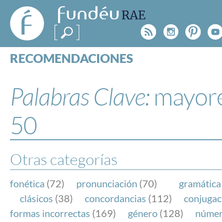
FundéuRAE
- Fundación
Rss
Instagr
Pinte
Y
del Español
Urgente
RECOMENDACIONES
Real Acad
CONSULTAS
CATEGORÍAS
Palabras Clave:
mayore
ESPECIALES
BLOG
50
NOTICIAS
SOBRE LA FUNDÉURAE
Otras categorías
FundéuRAE es una fundación patrocinada por la 
y la Real Academia Española, cuyo objetivo es co
fonética
(72)
pronunciación
(70)
gramática
el buen uso del español en los medios de comuni
clásicos
(38)
concordancias
(112)
conjugac
Internet.
formas incorrectas
(169)
género
(128)
núme