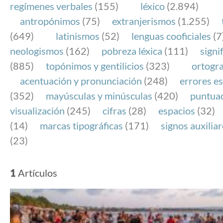
regímenes verbales
(155)
léxico
(2.894)
antropónimos
(75)
extranjerismos
(1.255)
(649)
latinismos
(52)
lenguas cooficiales
(7
neologismos
(162)
pobreza léxica
(111)
signi
(885)
topónimos y gentilicios
(323)
ortogra
acentuación y pronunciación
(248)
errores es
(352)
mayúsculas y minúsculas
(420)
puntua
visualización
(245)
cifras
(28)
espacios
(32)
(14)
marcas tipográficas
(171)
signos auxilia
(23)
1
Artículos