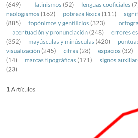
(649)
latinismos
(52)
lenguas cooficiales
(7
neologismos
(162)
pobreza léxica
(111)
signi
(885)
topónimos y gentilicios
(323)
ortogra
acentuación y pronunciación
(248)
errores es
(352)
mayúsculas y minúsculas
(420)
puntua
visualización
(245)
cifras
(28)
espacios
(32)
(14)
marcas tipográficas
(171)
signos auxilia
(23)
1
Artículos