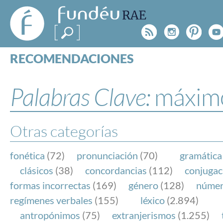
FundéuRAE
- Fundación
Rss
Instagr
Pinte
Y
del Español
Urgente
RECOMENDACIONES
Real Acad
CONSULTAS
CATEGORÍAS
Palabras Clave:
máxim
ESPECIALES
BLOG
NOTICIAS
Otras categorías
SOBRE LA FUNDÉURAE
fonética
(72)
pronunciación
(70)
gramática
FundéuRAE es una fundación patrocinada por la 
clásicos
(38)
concordancias
(112)
conjugac
y la Real Academia Española, cuyo objetivo es co
formas incorrectas
(169)
género
(128)
núme
el buen uso del español en los medios de comuni
regímenes verbales
(155)
léxico
(2.894)
Internet.
antropónimos
(75)
extranjerismos
(1.255)