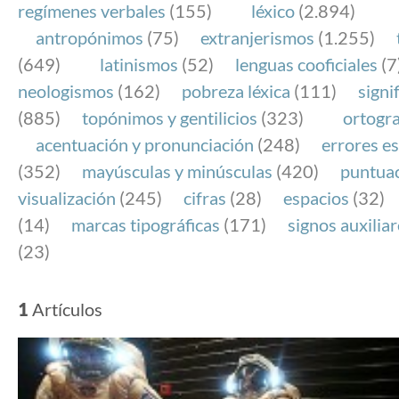
regímenes verbales
(155)
léxico
(2.894)
antropónimos
(75)
extranjerismos
(1.255)
(649)
latinismos
(52)
lenguas cooficiales
(7
neologismos
(162)
pobreza léxica
(111)
signi
(885)
topónimos y gentilicios
(323)
ortogra
acentuación y pronunciación
(248)
errores es
(352)
mayúsculas y minúsculas
(420)
puntua
visualización
(245)
cifras
(28)
espacios
(32)
(14)
marcas tipográficas
(171)
signos auxilia
(23)
1
Artículos