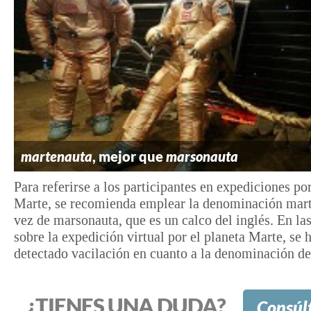
martenauta
, mejor que
marsonauta
Para referirse a los participantes en expediciones por
Marte, se recomienda emplear la denominación mar
vez de marsonauta, que es un calco del inglés. En las
sobre la expedición virtual por el planeta Marte, se 
detectado vacilación en cuanto a la denominación de.
¿TIENES UNA DUDA?
Consúl