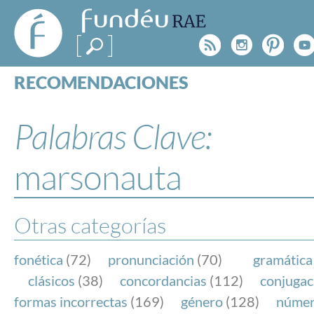
FundéuRAE
- Fundación
Rss
Instagr
Pinte
Y
del Español
Urgente
RECOMENDACIONES
Real Acad
CONSULTAS
CATEGORÍAS
Palabras Clave:
ESPECIALES
BLOG
marsonauta
NOTICIAS
SOBRE LA FUNDÉURAE
Otras categorías
FundéuRAE es una fundación patrocinada por la 
y la Real Academia Española, cuyo objetivo es co
fonética
(72)
pronunciación
(70)
gramática
el buen uso del español en los medios de comuni
clásicos
(38)
concordancias
(112)
conjugac
Internet.
formas incorrectas
(169)
género
(128)
núme