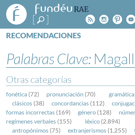
FundéuRAE
- Fundación
Rss
Instagr
Pinte
Y
del Español
Urgente
RECOMENDACIONES
Real Acad
CONSULTAS
CATEGORÍAS
Palabras Clave:
Magall
ESPECIALES
BLOG
NOTICIAS
Otras categorías
SOBRE LA FUNDÉURAE
fonética
(72)
pronunciación
(70)
gramática
FundéuRAE es una fundación patrocinada por la 
clásicos
(38)
concordancias
(112)
conjugac
y la Real Academia Española, cuyo objetivo es co
formas incorrectas
(169)
género
(128)
núme
el buen uso del español en los medios de comuni
regímenes verbales
(155)
léxico
(2.894)
Internet.
antropónimos
(75)
extranjerismos
(1.255)