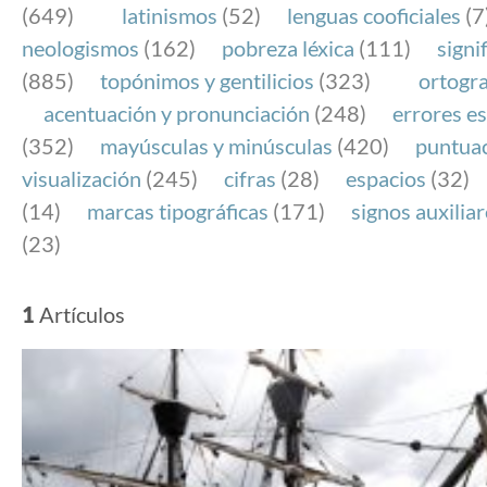
(649)
latinismos
(52)
lenguas cooficiales
(7
neologismos
(162)
pobreza léxica
(111)
signi
(885)
topónimos y gentilicios
(323)
ortogra
acentuación y pronunciación
(248)
errores es
(352)
mayúsculas y minúsculas
(420)
puntua
visualización
(245)
cifras
(28)
espacios
(32)
(14)
marcas tipográficas
(171)
signos auxilia
(23)
1
Artículos