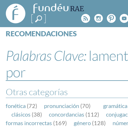
FundéuRAE
- Fundación
Rss
Instagr
Pinte
Y
del Español
Urgente
RECOMENDACIONES
Real Acad
CONSULTAS
CATEGORÍAS
Palabras Clave:
lament
ESPECIALES
BLOG
por
NOTICIAS
SOBRE LA FUNDÉURAE
Otras categorías
FundéuRAE es una fundación patrocinada por la 
y la Real Academia Española, cuyo objetivo es co
fonética
(72)
pronunciación
(70)
gramática
el buen uso del español en los medios de comuni
clásicos
(38)
concordancias
(112)
conjugac
Internet.
formas incorrectas
(169)
género
(128)
núme