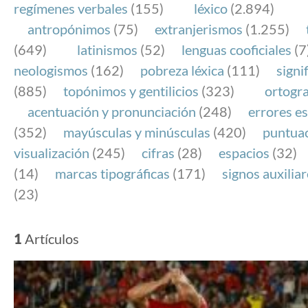
regímenes verbales
(155)
léxico
(2.894)
antropónimos
(75)
extranjerismos
(1.255)
(649)
latinismos
(52)
lenguas cooficiales
(7
neologismos
(162)
pobreza léxica
(111)
signi
(885)
topónimos y gentilicios
(323)
ortogra
acentuación y pronunciación
(248)
errores es
(352)
mayúsculas y minúsculas
(420)
puntua
visualización
(245)
cifras
(28)
espacios
(32)
(14)
marcas tipográficas
(171)
signos auxilia
(23)
1
Artículos