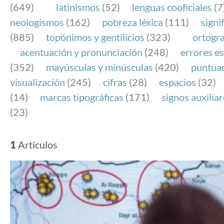
(649)
latinismos
(52)
lenguas cooficiales
(7
neologismos
(162)
pobreza léxica
(111)
signi
(885)
topónimos y gentilicios
(323)
ortogra
acentuación y pronunciación
(248)
errores es
(352)
mayúsculas y minúsculas
(420)
puntua
visualización
(245)
cifras
(28)
espacios
(32)
(14)
marcas tipográficas
(171)
signos auxilia
(23)
1
Artículos