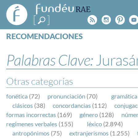
FundéuRAE
- Fundación
Rss
Instagr
Pinte
Y
del Español
Urgente
RECOMENDACIONES
Real Acad
CONSULTAS
CATEGORÍAS
Palabras Clave:
Jurasá
ESPECIALES
BLOG
NOTICIAS
Otras categorías
SOBRE LA FUNDÉURAE
fonética
(72)
pronunciación
(70)
gramática
FundéuRAE es una fundación patrocinada por la 
clásicos
(38)
concordancias
(112)
conjugac
y la Real Academia Española, cuyo objetivo es co
formas incorrectas
(169)
género
(128)
núme
el buen uso del español en los medios de comuni
regímenes verbales
(155)
léxico
(2.894)
Internet.
antropónimos
(75)
extranjerismos
(1.255)