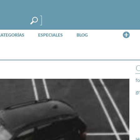
Me
CATEGORÍAS
ESPECIALES
BLOG
O
fo
g
lé