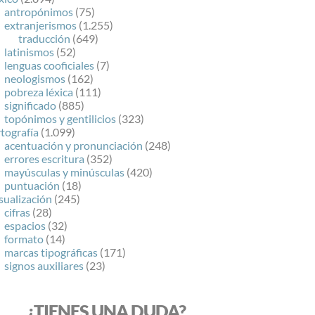
antropónimos
(75)
extranjerismos
(1.255)
traducción
(649)
latinismos
(52)
lenguas cooficiales
(7)
neologismos
(162)
pobreza léxica
(111)
significado
(885)
topónimos y gentilicios
(323)
tografía
(1.099)
acentuación y pronunciación
(248)
errores escritura
(352)
mayúsculas y minúsculas
(420)
puntuación
(18)
sualización
(245)
cifras
(28)
espacios
(32)
formato
(14)
marcas tipográficas
(171)
signos auxiliares
(23)
¿TIENES UNA DUDA?