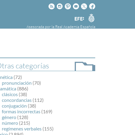
Rss
Instagram
Pinteres
Youtube
Twitter
Facebook
RAE
Agencia
EFE
Asesorada por la
Real Academia Española
nú
NOTICIAS
SOBRE LA FUNDÉURAE
FundéuRAE es una fundación patrocinada por
la Agencia Efe y la Real Academia Española,
cuyo objetivo es colaborar con el buen uso del
tras categorías
español en los medios de comunicación y en
Internet.
nética
(72)
pronunciación
(70)
ramática
(886)
clásicos
(38)
concordancias
(112)
conjugación
(38)
formas incorrectas
(169)
género
(128)
número
(215)
regímenes verbales
(155)
xico
(2.894)