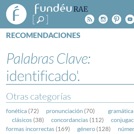
FundéuRAE
- Fundación
Rss
Instagr
Pinte
Y
del Español
Urgente
RECOMENDACIONES
Real Acad
CONSULTAS
CATEGORÍAS
Palabras Clave:
ESPECIALES
BLOG
identificado'.
NOTICIAS
SOBRE LA FUNDÉURAE
Otras categorías
FundéuRAE es una fundación patrocinada por la 
y la Real Academia Española, cuyo objetivo es co
fonética
(72)
pronunciación
(70)
gramática
el buen uso del español en los medios de comuni
clásicos
(38)
concordancias
(112)
conjugac
Internet.
formas incorrectas
(169)
género
(128)
núme