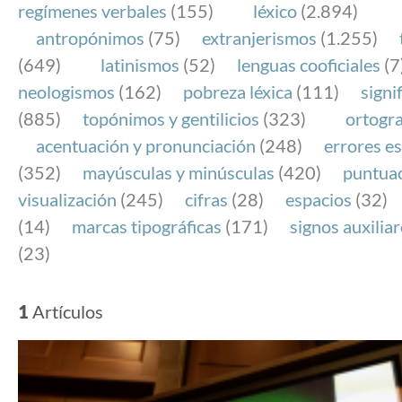
regímenes verbales
(155)
léxico
(2.894)
antropónimos
(75)
extranjerismos
(1.255)
(649)
latinismos
(52)
lenguas cooficiales
(7
neologismos
(162)
pobreza léxica
(111)
signi
(885)
topónimos y gentilicios
(323)
ortogra
acentuación y pronunciación
(248)
errores es
(352)
mayúsculas y minúsculas
(420)
puntua
visualización
(245)
cifras
(28)
espacios
(32)
(14)
marcas tipográficas
(171)
signos auxilia
(23)
1
Artículos