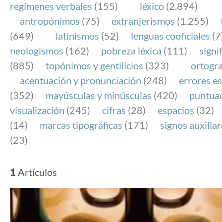
regímenes verbales
(155)
léxico
(2.894)
antropónimos
(75)
extranjerismos
(1.255)
(649)
latinismos
(52)
lenguas cooficiales
(7
neologismos
(162)
pobreza léxica
(111)
signi
(885)
topónimos y gentilicios
(323)
ortogra
acentuación y pronunciación
(248)
errores es
(352)
mayúsculas y minúsculas
(420)
puntua
visualización
(245)
cifras
(28)
espacios
(32)
(14)
marcas tipográficas
(171)
signos auxilia
(23)
1
Artículos