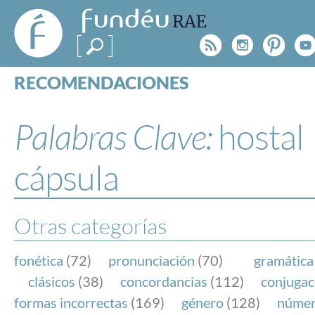
FundéuRAE
- Fundación
Rss
Instagr
Pinte
Y
del Español
Urgente
RECOMENDACIONES
Real Acad
CONSULTAS
CATEGORÍAS
Palabras Clave:
hostal
ESPECIALES
BLOG
cápsula
NOTICIAS
SOBRE LA FUNDÉURAE
Otras categorías
FundéuRAE es una fundación patrocinada por la 
y la Real Academia Española, cuyo objetivo es co
fonética
(72)
pronunciación
(70)
gramática
el buen uso del español en los medios de comuni
clásicos
(38)
concordancias
(112)
conjugac
Internet.
formas incorrectas
(169)
género
(128)
núme