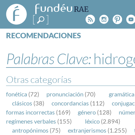
FundéuRAE
- Fundación
Rss
Instagr
Pinte
Y
del Español
Urgente
RECOMENDACIONES
Real Acad
CONSULTAS
CATEGORÍAS
Palabras Clave:
hidrog
ESPECIALES
BLOG
NOTICIAS
Otras categorías
SOBRE LA FUNDÉURAE
fonética
(72)
pronunciación
(70)
gramática
FundéuRAE es una fundación patrocinada por la 
clásicos
(38)
concordancias
(112)
conjugac
y la Real Academia Española, cuyo objetivo es co
formas incorrectas
(169)
género
(128)
núme
el buen uso del español en los medios de comuni
regímenes verbales
(155)
léxico
(2.894)
Internet.
antropónimos
(75)
extranjerismos
(1.255)