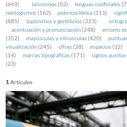
(649)
latinismos
(52)
lenguas cooficiales
(7
neologismos
(162)
pobreza léxica
(111)
signi
(885)
topónimos y gentilicios
(323)
ortogra
acentuación y pronunciación
(248)
errores es
(352)
mayúsculas y minúsculas
(420)
puntua
visualización
(245)
cifras
(28)
espacios
(32)
(14)
marcas tipográficas
(171)
signos auxilia
(23)
1
Artículos