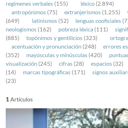
regímenes verbales
(155)
léxico
(2.894)
antropónimos
(75)
extranjerismos
(1.255)
(649)
latinismos
(52)
lenguas cooficiales
(7
neologismos
(162)
pobreza léxica
(111)
signi
(885)
topónimos y gentilicios
(323)
ortogra
acentuación y pronunciación
(248)
errores es
(352)
mayúsculas y minúsculas
(420)
puntua
visualización
(245)
cifras
(28)
espacios
(32)
(14)
marcas tipográficas
(171)
signos auxilia
(23)
1
Artículos