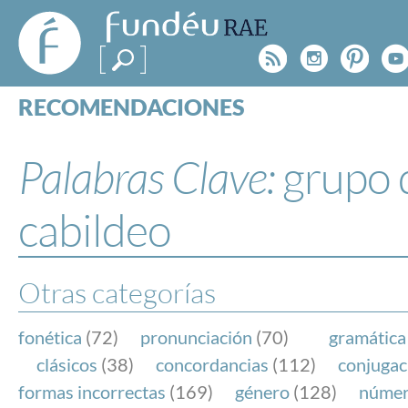
FundéuRAE
- Fundación
Rss
Instagr
Pinte
Y
del Español
Urgente
RECOMENDACIONES
Real Acad
CONSULTAS
CATEGORÍAS
Palabras Clave:
grupo 
ESPECIALES
BLOG
cabildeo
NOTICIAS
SOBRE LA FUNDÉURAE
Otras categorías
FundéuRAE es una fundación patrocinada por la 
y la Real Academia Española, cuyo objetivo es co
fonética
(72)
pronunciación
(70)
gramática
el buen uso del español en los medios de comuni
clásicos
(38)
concordancias
(112)
conjugac
Internet.
formas incorrectas
(169)
género
(128)
núme