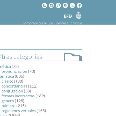
Rss
Instagram
Pinteres
Youtube
Twitter
Facebook
RAE
Agencia
EFE
Asesorada por la
Real Academia Española
nú
NOTICIAS
SOBRE LA FUNDÉURAE
FundéuRAE es una fundación patrocinada por
la Agencia Efe y la Real Academia Española,
cuyo objetivo es colaborar con el buen uso del
tras categorías
español en los medios de comunicación y en
Internet.
nética
(72)
pronunciación
(70)
ramática
(886)
clásicos
(38)
concordancias
(112)
conjugación
(38)
formas incorrectas
(169)
género
(128)
número
(215)
regímenes verbales
(155)
xico
(2.894)