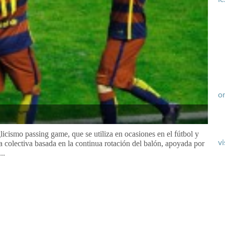
or
licismo passing game, que se utiliza en ocasiones en el fútbol y
vi
va colectiva basada en la continua rotación del balón, apoyada por
..