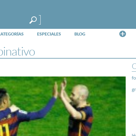
Me
CATEGORÍAS
ESPECIALES
BLOG
binativo
O
fo
g
lé