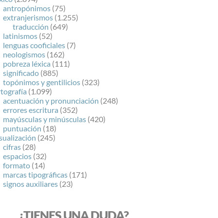
antropónimos
(75)
extranjerismos
(1.255)
traducción
(649)
latinismos
(52)
lenguas cooficiales
(7)
neologismos
(162)
pobreza léxica
(111)
significado
(885)
topónimos y gentilicios
(323)
tografía
(1.099)
acentuación y pronunciación
(248)
errores escritura
(352)
mayúsculas y minúsculas
(420)
puntuación
(18)
sualización
(245)
cifras
(28)
espacios
(32)
formato
(14)
marcas tipográficas
(171)
signos auxiliares
(23)
¿TIENES UNA DUDA?