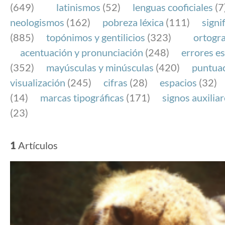
(649)
latinismos
(52)
lenguas cooficiales
(7
neologismos
(162)
pobreza léxica
(111)
signi
(885)
topónimos y gentilicios
(323)
ortogra
acentuación y pronunciación
(248)
errores es
(352)
mayúsculas y minúsculas
(420)
puntua
visualización
(245)
cifras
(28)
espacios
(32)
(14)
marcas tipográficas
(171)
signos auxilia
(23)
1
Artículos