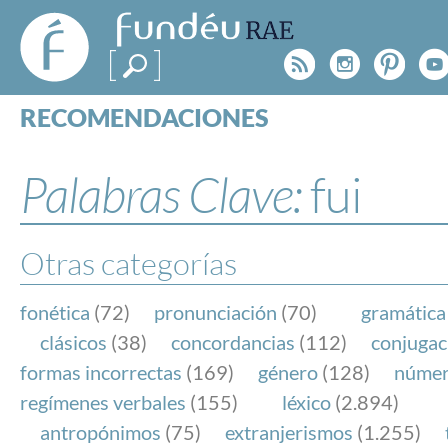
FundéuRAE
- Fundación
Rss
Instagr
Pinte
Y
del Español
Urgente
RECOMENDACIONES
Real Acad
CONSULTAS
CATEGORÍAS
Palabras Clave:
fui
ESPECIALES
BLOG
NOTICIAS
Otras categorías
SOBRE LA FUNDÉURAE
fonética
(72)
pronunciación
(70)
gramática
FundéuRAE es una fundación patrocinada por la 
clásicos
(38)
concordancias
(112)
conjugac
y la Real Academia Española, cuyo objetivo es co
formas incorrectas
(169)
género
(128)
núme
el buen uso del español en los medios de comuni
regímenes verbales
(155)
léxico
(2.894)
Internet.
antropónimos
(75)
extranjerismos
(1.255)