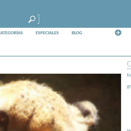
Me
CATEGORÍAS
ESPECIALES
BLOG
O
fo
g
lé