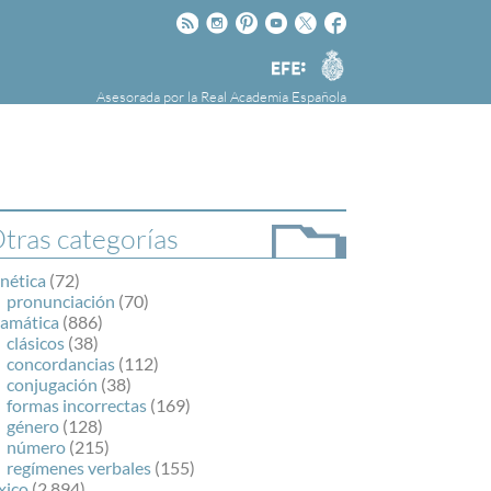
Rss
Instagram
Pinteres
Youtube
Twitter
Facebook
RAE
Agencia
EFE
Asesorada por la
Real Academia Española
nú
NOTICIAS
SOBRE LA FUNDÉURAE
FundéuRAE es una fundación patrocinada por
la Agencia Efe y la Real Academia Española,
cuyo objetivo es colaborar con el buen uso del
tras categorías
español en los medios de comunicación y en
Internet.
nética
(72)
pronunciación
(70)
ramática
(886)
clásicos
(38)
concordancias
(112)
conjugación
(38)
formas incorrectas
(169)
género
(128)
número
(215)
regímenes verbales
(155)
xico
(2.894)