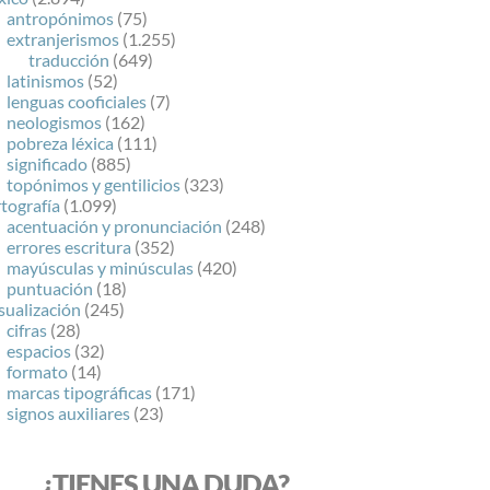
antropónimos
(75)
extranjerismos
(1.255)
traducción
(649)
latinismos
(52)
lenguas cooficiales
(7)
neologismos
(162)
pobreza léxica
(111)
significado
(885)
topónimos y gentilicios
(323)
tografía
(1.099)
acentuación y pronunciación
(248)
errores escritura
(352)
mayúsculas y minúsculas
(420)
puntuación
(18)
sualización
(245)
cifras
(28)
espacios
(32)
formato
(14)
marcas tipográficas
(171)
signos auxiliares
(23)
¿TIENES UNA DUDA?