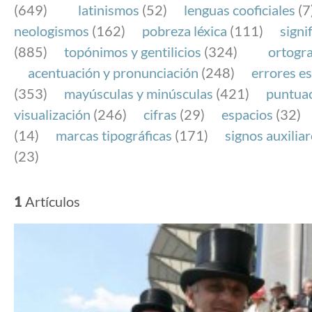
(649)
latinismos
(52)
lenguas cooficiales
(7
neologismos
(162)
pobreza léxica
(111)
signi
(885)
topónimos y gentilicios
(324)
ortogra
acentuación y pronunciación
(248)
errores es
(353)
mayúsculas y minúsculas
(421)
puntua
visualización
(246)
cifras
(29)
espacios
(32)
(14)
marcas tipográficas
(171)
signos auxilia
(23)
1
Artículos