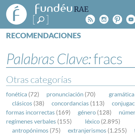
FundéuRAE
- Fundación
Rss
Instagr
Pinte
Y
del Español
Urgente
RECOMENDACIONES
Real Acad
CONSULTAS
CATEGORÍAS
Palabras Clave:
fracs
ESPECIALES
BLOG
NOTICIAS
Otras categorías
SOBRE LA FUNDÉURAE
fonética
(72)
pronunciación
(70)
gramática
FundéuRAE es una fundación patrocinada por la 
clásicos
(38)
concordancias
(113)
conjugac
y la Real Academia Española, cuyo objetivo es co
formas incorrectas
(169)
género
(128)
núme
el buen uso del español en los medios de comuni
regímenes verbales
(155)
léxico
(2.895)
Internet.
antropónimos
(75)
extranjerismos
(1.255)