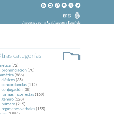
Rss
Instagram
Pinteres
Youtube
Twitter
Facebook
RAE
Agencia
EFE
Asesorada por la
Real Academia Española
nú
NOTICIAS
SOBRE LA FUNDÉURAE
FundéuRAE es una fundación patrocinada por
la Agencia Efe y la Real Academia Española,
cuyo objetivo es colaborar con el buen uso del
tras categorías
español en los medios de comunicación y en
Internet.
nética
(72)
pronunciación
(70)
ramática
(886)
clásicos
(38)
concordancias
(112)
conjugación
(38)
formas incorrectas
(169)
género
(128)
número
(215)
regímenes verbales
(155)
xico
(2.894)