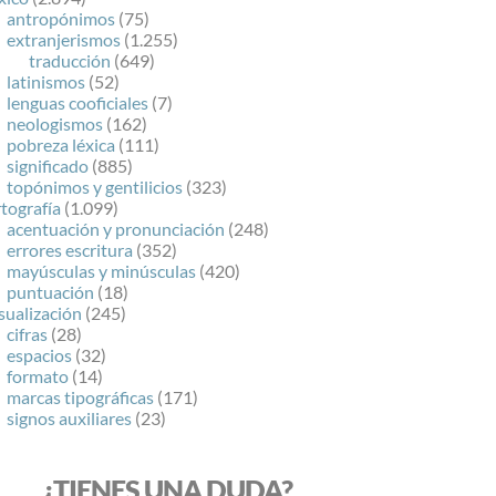
antropónimos
(75)
extranjerismos
(1.255)
traducción
(649)
latinismos
(52)
lenguas cooficiales
(7)
neologismos
(162)
pobreza léxica
(111)
significado
(885)
topónimos y gentilicios
(323)
tografía
(1.099)
acentuación y pronunciación
(248)
errores escritura
(352)
mayúsculas y minúsculas
(420)
puntuación
(18)
sualización
(245)
cifras
(28)
espacios
(32)
formato
(14)
marcas tipográficas
(171)
signos auxiliares
(23)
¿TIENES UNA DUDA?