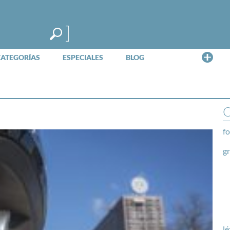
Me
CATEGORÍAS
ESPECIALES
BLOG
O
fo
g
lé