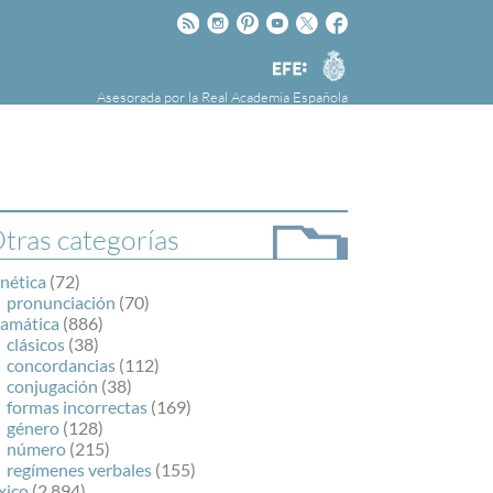
Rss
Instagram
Pinteres
Youtube
Twitter
Facebook
RAE
Agencia
EFE
Asesorada por la
Real Academia Española
nú
NOTICIAS
SOBRE LA FUNDÉURAE
FundéuRAE es una fundación patrocinada por
la Agencia Efe y la Real Academia Española,
cuyo objetivo es colaborar con el buen uso del
tras categorías
español en los medios de comunicación y en
Internet.
nética
(72)
pronunciación
(70)
ramática
(886)
clásicos
(38)
concordancias
(112)
conjugación
(38)
formas incorrectas
(169)
género
(128)
número
(215)
regímenes verbales
(155)
xico
(2.894)