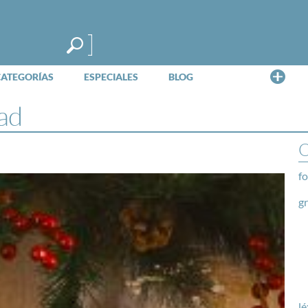
Me
CATEGORÍAS
ESPECIALES
BLOG
ad
O
fo
g
lé