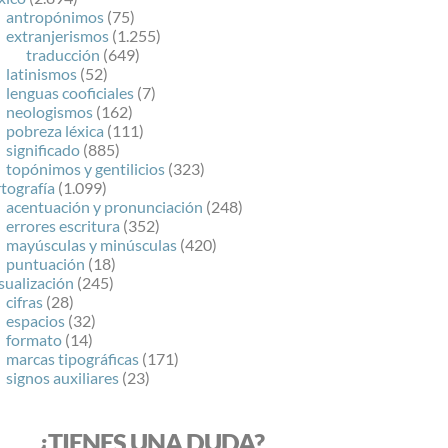
antropónimos
(75)
extranjerismos
(1.255)
traducción
(649)
latinismos
(52)
lenguas cooficiales
(7)
neologismos
(162)
pobreza léxica
(111)
significado
(885)
topónimos y gentilicios
(323)
tografía
(1.099)
acentuación y pronunciación
(248)
errores escritura
(352)
mayúsculas y minúsculas
(420)
puntuación
(18)
sualización
(245)
cifras
(28)
espacios
(32)
formato
(14)
marcas tipográficas
(171)
signos auxiliares
(23)
¿TIENES UNA DUDA?