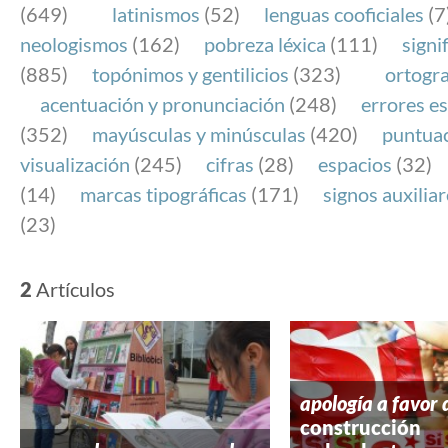
(649)
latinismos
(52)
lenguas cooficiales
(7
neologismos
(162)
pobreza léxica
(111)
signi
(885)
topónimos y gentilicios
(323)
ortogra
acentuación y pronunciación
(248)
errores es
(352)
mayúsculas y minúsculas
(420)
puntua
visualización
(245)
cifras
(28)
espacios
(32)
(14)
marcas tipográficas
(171)
signos auxilia
(23)
2
Artículos
apología a favor 
construcción