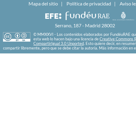
Mapa del sitio
Política de privacidad
Aviso le
Serrano, 187 - Madrid 28002
© MMXXVI - Los contenidos elaborados por FundéuRAE que
esta web lo hacen bajo una licencia de
Creative Commons R
CompartirIgual 3.0 Unported
. Esto quiere decir, en resume
compartir libremente, pero que se debe citar la autoría. Más información en e