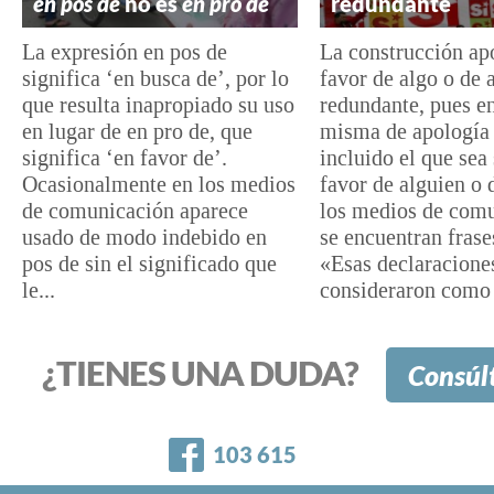
en pos de
no es
en pro de
redundante
La expresión en pos de
La construcción ap
significa ‘en busca de’, por lo
favor de algo o de 
que resulta inapropiado su uso
redundante, pues en
en lugar de en pro de, que
misma de apología 
significa ‘en favor de’.
incluido el que sea
Ocasionalmente en los medios
favor de alguien o 
de comunicación aparece
los medios de com
usado de modo indebido en
se encuentran fras
pos de sin el significado que
«Esas declaracione
le...
consideraron como 
¿TIENES UNA DUDA?
Consúl
Facebook
103 615