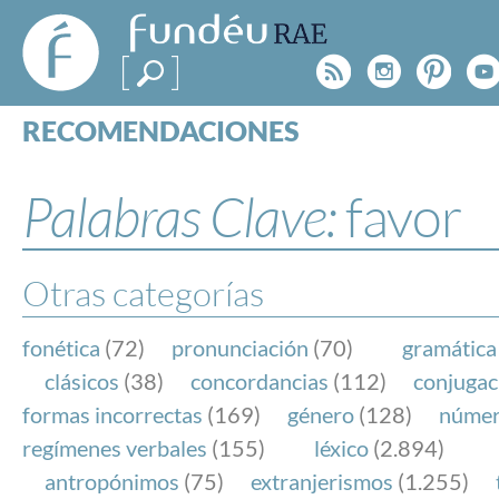
FundéuRAE
- Fundación
Rss
Instagr
Pinte
Y
del Español
Urgente
RECOMENDACIONES
Real Acad
CONSULTAS
CATEGORÍAS
Palabras Clave:
favor
ESPECIALES
BLOG
NOTICIAS
Otras categorías
SOBRE LA FUNDÉURAE
fonética
(72)
pronunciación
(70)
gramática
FundéuRAE es una fundación patrocinada por la 
clásicos
(38)
concordancias
(112)
conjugac
y la Real Academia Española, cuyo objetivo es co
formas incorrectas
(169)
género
(128)
núme
el buen uso del español en los medios de comuni
regímenes verbales
(155)
léxico
(2.894)
Internet.
antropónimos
(75)
extranjerismos
(1.255)