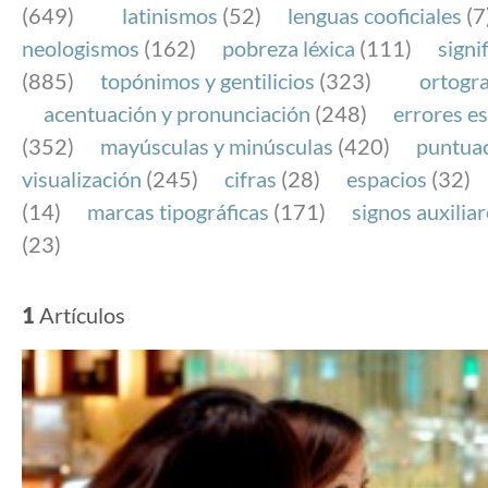
(649)
latinismos
(52)
lenguas cooficiales
(7
neologismos
(162)
pobreza léxica
(111)
signi
(885)
topónimos y gentilicios
(323)
ortogra
acentuación y pronunciación
(248)
errores es
(352)
mayúsculas y minúsculas
(420)
puntua
visualización
(245)
cifras
(28)
espacios
(32)
(14)
marcas tipográficas
(171)
signos auxilia
(23)
1
Artículos