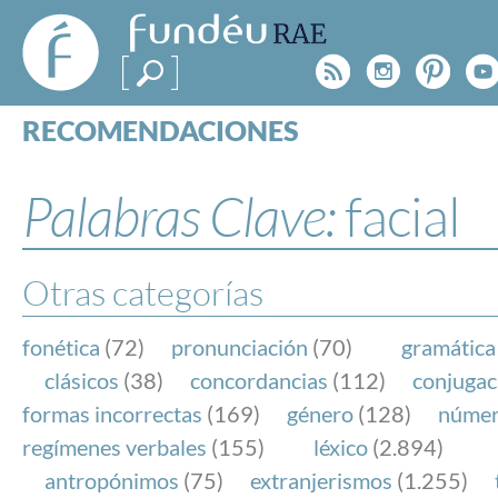
FundéuRAE
- Fundación
Rss
Instagr
Pinte
Y
del Español
Urgente
RECOMENDACIONES
Real Acad
CONSULTAS
CATEGORÍAS
Palabras Clave:
facial
ESPECIALES
BLOG
NOTICIAS
Otras categorías
SOBRE LA FUNDÉURAE
fonética
(72)
pronunciación
(70)
gramática
FundéuRAE es una fundación patrocinada por la 
clásicos
(38)
concordancias
(112)
conjugac
y la Real Academia Española, cuyo objetivo es co
formas incorrectas
(169)
género
(128)
núme
el buen uso del español en los medios de comuni
regímenes verbales
(155)
léxico
(2.894)
Internet.
antropónimos
(75)
extranjerismos
(1.255)