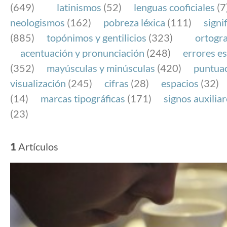
(649)
latinismos
(52)
lenguas cooficiales
(7
neologismos
(162)
pobreza léxica
(111)
signi
(885)
topónimos y gentilicios
(323)
ortogra
acentuación y pronunciación
(248)
errores es
(352)
mayúsculas y minúsculas
(420)
puntua
visualización
(245)
cifras
(28)
espacios
(32)
(14)
marcas tipográficas
(171)
signos auxilia
(23)
1
Artículos