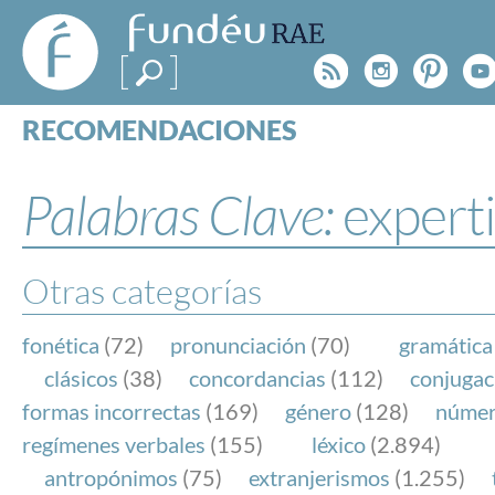
FundéuRAE
- Fundación
Rss
Instagr
Pinte
Y
del Español
Urgente
RECOMENDACIONES
Real Acad
CONSULTAS
CATEGORÍAS
Palabras Clave:
experti
ESPECIALES
BLOG
NOTICIAS
Otras categorías
SOBRE LA FUNDÉURAE
fonética
(72)
pronunciación
(70)
gramática
FundéuRAE es una fundación patrocinada por la 
clásicos
(38)
concordancias
(112)
conjugac
y la Real Academia Española, cuyo objetivo es co
formas incorrectas
(169)
género
(128)
núme
el buen uso del español en los medios de comuni
regímenes verbales
(155)
léxico
(2.894)
Internet.
antropónimos
(75)
extranjerismos
(1.255)