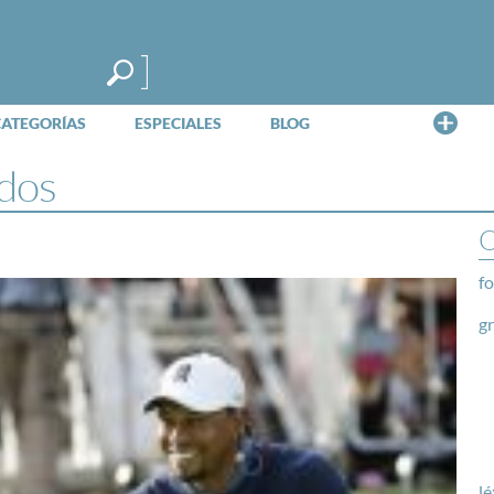
Me
CATEGORÍAS
ESPECIALES
BLOG
dos
O
fo
g
lé