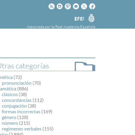
Rss
Instagram
Pinteres
Youtube
Twitter
Facebook
RAE
Agencia
EFE
Asesorada por la
Real Academia Española
nú
NOTICIAS
SOBRE LA FUNDÉURAE
FundéuRAE es una fundación patrocinada por
la Agencia Efe y la Real Academia Española,
cuyo objetivo es colaborar con el buen uso del
tras categorías
español en los medios de comunicación y en
Internet.
nética
(72)
pronunciación
(70)
ramática
(886)
clásicos
(38)
concordancias
(112)
conjugación
(38)
formas incorrectas
(169)
género
(128)
número
(215)
regímenes verbales
(155)
xico
(2.894)