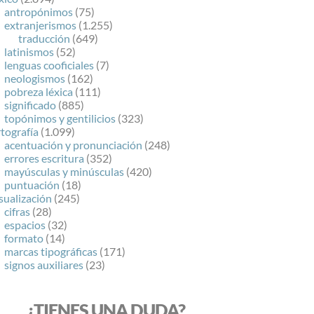
antropónimos
(75)
extranjerismos
(1.255)
traducción
(649)
latinismos
(52)
lenguas cooficiales
(7)
neologismos
(162)
pobreza léxica
(111)
significado
(885)
topónimos y gentilicios
(323)
tografía
(1.099)
acentuación y pronunciación
(248)
errores escritura
(352)
mayúsculas y minúsculas
(420)
puntuación
(18)
sualización
(245)
cifras
(28)
espacios
(32)
formato
(14)
marcas tipográficas
(171)
signos auxiliares
(23)
¿TIENES UNA DUDA?