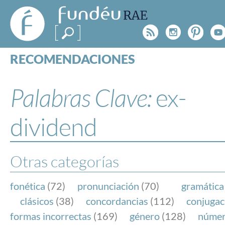
FundéuRAE
- Fundación
Rss
Instagr
Pinte
Y
del Español
Urgente
RECOMENDACIONES
Real Acad
CONSULTAS
CATEGORÍAS
Palabras Clave:
ex-
ESPECIALES
BLOG
dividend
NOTICIAS
SOBRE LA FUNDÉURAE
Otras categorías
FundéuRAE es una fundación patrocinada por la 
y la Real Academia Española, cuyo objetivo es co
fonética
(72)
pronunciación
(70)
gramática
el buen uso del español en los medios de comuni
clásicos
(38)
concordancias
(112)
conjugac
Internet.
formas incorrectas
(169)
género
(128)
núme