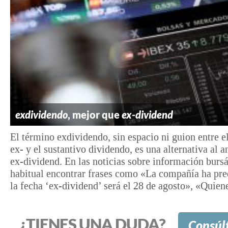
exdividendo
, mejor que
ex-dividend
El término exdividendo, sin espacio ni guion entre el
ex- y el sustantivo dividendo, es una alternativa al 
ex-dividend. En las noticias sobre información bursá
habitual encontrar frases como «La compañía ha pre
la fecha ‘ex-dividend’ será el 28 de agosto», «Quiene
¿TIENES UNA DUDA?
Consúl