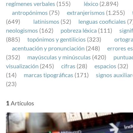
regímenes verbales
(155)
léxico
(2.894)
antropónimos
(75)
extranjerismos
(1.255)
(649)
latinismos
(52)
lenguas cooficiales
(7
neologismos
(162)
pobreza léxica
(111)
signi
(885)
topónimos y gentilicios
(323)
ortogra
acentuación y pronunciación
(248)
errores es
(352)
mayúsculas y minúsculas
(420)
puntua
visualización
(245)
cifras
(28)
espacios
(32)
(14)
marcas tipográficas
(171)
signos auxilia
(23)
1
Artículos