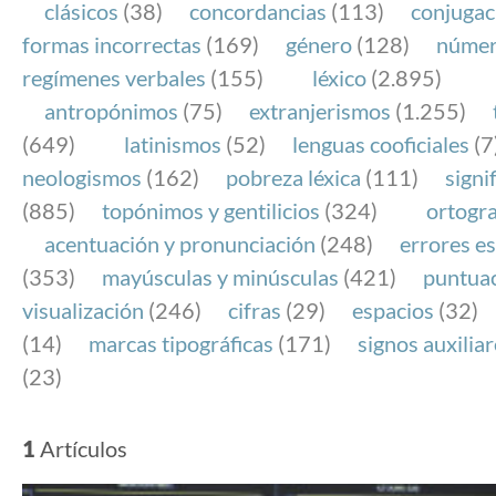
clásicos
(38)
concordancias
(113)
conjugac
formas incorrectas
(169)
género
(128)
núme
regímenes verbales
(155)
léxico
(2.895)
antropónimos
(75)
extranjerismos
(1.255)
(649)
latinismos
(52)
lenguas cooficiales
(7
neologismos
(162)
pobreza léxica
(111)
signi
(885)
topónimos y gentilicios
(324)
ortogra
acentuación y pronunciación
(248)
errores es
(353)
mayúsculas y minúsculas
(421)
puntua
visualización
(246)
cifras
(29)
espacios
(32)
(14)
marcas tipográficas
(171)
signos auxilia
(23)
1
Artículos