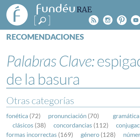
FundéuRAE
- Fundación
Rss
Instagr
Pinte
Y
del Español
Urgente
RECOMENDACIONES
Real Acad
CONSULTAS
CATEGORÍAS
Palabras Clave:
espiga
ESPECIALES
BLOG
de la basura
NOTICIAS
SOBRE LA FUNDÉURAE
Otras categorías
FundéuRAE es una fundación patrocinada por la 
y la Real Academia Española, cuyo objetivo es co
fonética
(72)
pronunciación
(70)
gramática
el buen uso del español en los medios de comuni
clásicos
(38)
concordancias
(112)
conjugac
Internet.
formas incorrectas
(169)
género
(128)
núme