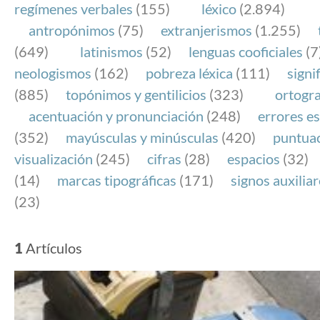
regímenes verbales
(155)
léxico
(2.894)
antropónimos
(75)
extranjerismos
(1.255)
(649)
latinismos
(52)
lenguas cooficiales
(7
neologismos
(162)
pobreza léxica
(111)
signi
(885)
topónimos y gentilicios
(323)
ortogra
acentuación y pronunciación
(248)
errores es
(352)
mayúsculas y minúsculas
(420)
puntua
visualización
(245)
cifras
(28)
espacios
(32)
(14)
marcas tipográficas
(171)
signos auxilia
(23)
1
Artículos