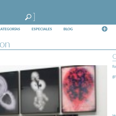
Me
CATEGORÍAS
ESPECIALES
BLOG
con
O
fo
g
lé