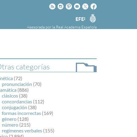
Rss
Instagram
Pinteres
Youtube
Twitter
Facebook
RAE
Agencia
EFE
Asesorada por la
Real Academia Española
nú
NOTICIAS
SOBRE LA FUNDÉURAE
FundéuRAE es una fundación patrocinada por
la Agencia Efe y la Real Academia Española,
cuyo objetivo es colaborar con el buen uso del
tras categorías
español en los medios de comunicación y en
Internet.
nética
(72)
pronunciación
(70)
ramática
(886)
clásicos
(38)
concordancias
(112)
conjugación
(38)
formas incorrectas
(169)
género
(128)
número
(215)
regímenes verbales
(155)
xico
(2.894)