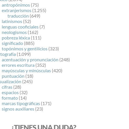
antropónimos
(75)
extranjerismos
(1.255)
traducción
(649)
latinismos
(52)
lenguas cooficiales
(7)
neologismos
(162)
pobreza léxica
(111)
significado
(885)
topónimos y gentilicios
(323)
tografía
(1.099)
acentuación y pronunciación
(248)
errores escritura
(352)
mayúsculas y minúsculas
(420)
puntuación
(18)
sualización
(245)
cifras
(28)
espacios
(32)
formato
(14)
marcas tipográficas
(171)
signos auxiliares
(23)
¿TIENES UNA DUDA?