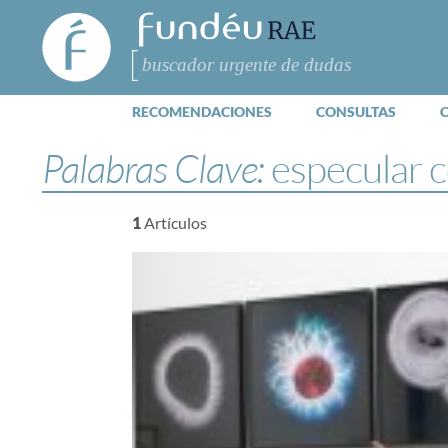
FundéuRAE
- Fundación
del Español
Buscar
Urgente
RECOMENDACIONES
CONSULTAS
Palabras Clave:
especular 
1
Artículos