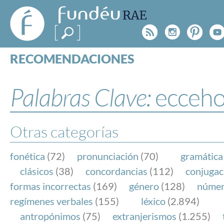
FundéuRAE
- Fundación
Rss
Instagr
Pinte
Y
del Español
Urgente
RECOMENDACIONES
Real Acad
CONSULTAS
CATEGORÍAS
Palabras Clave:
ecceh
ESPECIALES
BLOG
NOTICIAS
Otras categorías
SOBRE LA FUNDÉURAE
fonética
(72)
pronunciación
(70)
gramática
FundéuRAE es una fundación patrocinada por la 
clásicos
(38)
concordancias
(112)
conjugac
y la Real Academia Española, cuyo objetivo es co
formas incorrectas
(169)
género
(128)
núme
el buen uso del español en los medios de comuni
regímenes verbales
(155)
léxico
(2.894)
Internet.
antropónimos
(75)
extranjerismos
(1.255)