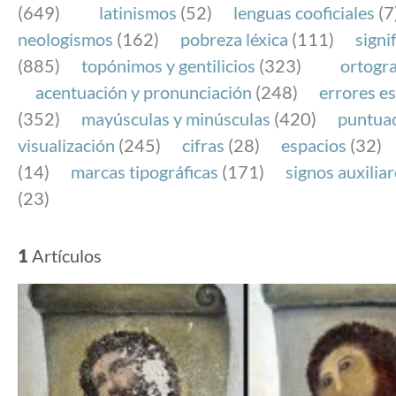
(649)
latinismos
(52)
lenguas cooficiales
(7
neologismos
(162)
pobreza léxica
(111)
signi
(885)
topónimos y gentilicios
(323)
ortogra
acentuación y pronunciación
(248)
errores es
(352)
mayúsculas y minúsculas
(420)
puntua
visualización
(245)
cifras
(28)
espacios
(32)
(14)
marcas tipográficas
(171)
signos auxilia
(23)
1
Artículos