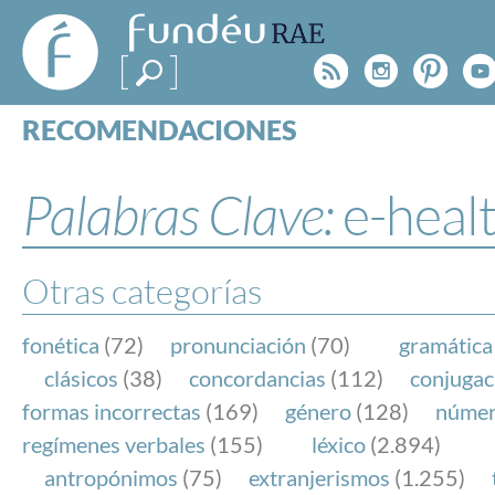
FundéuRAE
- Fundación
Rss
Instagr
Pinte
Y
del Español
Urgente
RECOMENDACIONES
Real Acad
CONSULTAS
CATEGORÍAS
Palabras Clave:
e-heal
ESPECIALES
BLOG
NOTICIAS
Otras categorías
SOBRE LA FUNDÉURAE
fonética
(72)
pronunciación
(70)
gramática
FundéuRAE es una fundación patrocinada por la 
clásicos
(38)
concordancias
(112)
conjugac
y la Real Academia Española, cuyo objetivo es co
formas incorrectas
(169)
género
(128)
núme
el buen uso del español en los medios de comuni
regímenes verbales
(155)
léxico
(2.894)
Internet.
antropónimos
(75)
extranjerismos
(1.255)