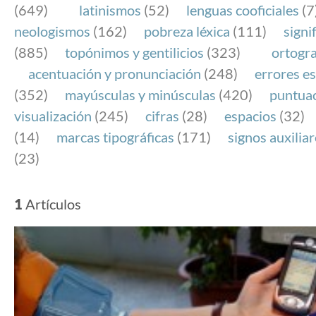
(649)
latinismos
(52)
lenguas cooficiales
(7
neologismos
(162)
pobreza léxica
(111)
signi
(885)
topónimos y gentilicios
(323)
ortogra
acentuación y pronunciación
(248)
errores es
(352)
mayúsculas y minúsculas
(420)
puntua
visualización
(245)
cifras
(28)
espacios
(32)
(14)
marcas tipográficas
(171)
signos auxilia
(23)
1
Artículos