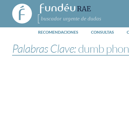
FundéuRAE
- Fundación
del Español
Buscar
Urgente
RECOMENDACIONES
CONSULTAS
Palabras Clave:
dumb phon