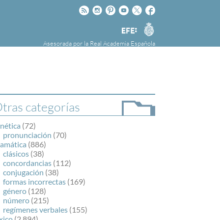
Rss
Instagram
Pinteres
Youtube
Twitter
Facebook
RAE
Agencia
EFE
Asesorada por la
Real Academia Española
nú
NOTICIAS
SOBRE LA FUNDÉURAE
FundéuRAE es una fundación patrocinada por
la Agencia Efe y la Real Academia Española,
cuyo objetivo es colaborar con el buen uso del
tras categorías
español en los medios de comunicación y en
Internet.
nética
(72)
pronunciación
(70)
ramática
(886)
clásicos
(38)
concordancias
(112)
conjugación
(38)
formas incorrectas
(169)
género
(128)
número
(215)
regímenes verbales
(155)
xico
(2.894)