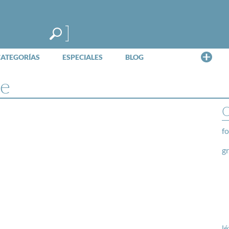
Me
CATEGORÍAS
ESPECIALES
BLOG
e
O
fo
g
lé