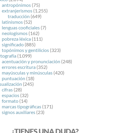
antropónimos
(75)
extranjerismos
(1.255)
traducción
(649)
latinismos
(52)
lenguas cooficiales
(7)
neologismos
(162)
pobreza léxica
(111)
significado
(885)
topónimos y gentilicios
(323)
tografía
(1.099)
acentuación y pronunciación
(248)
errores escritura
(352)
mayúsculas y minúsculas
(420)
puntuación
(18)
sualización
(245)
cifras
(28)
espacios
(32)
formato
(14)
marcas tipográficas
(171)
signos auxiliares
(23)
¿TIENES UNA DUDA?