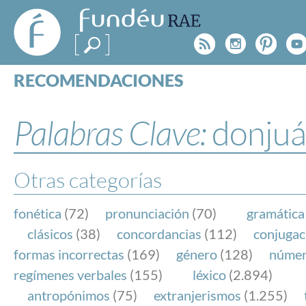
FundéuRAE
- Fundación
Rss
Instagr
Pinte
Y
del Español
Urgente
RECOMENDACIONES
Real Acad
CONSULTAS
CATEGORÍAS
Palabras Clave:
donju
ESPECIALES
BLOG
NOTICIAS
Otras categorías
SOBRE LA FUNDÉURAE
fonética
(72)
pronunciación
(70)
gramática
FundéuRAE es una fundación patrocinada por la 
clásicos
(38)
concordancias
(112)
conjugac
y la Real Academia Española, cuyo objetivo es co
formas incorrectas
(169)
género
(128)
núme
el buen uso del español en los medios de comuni
regímenes verbales
(155)
léxico
(2.894)
Internet.
antropónimos
(75)
extranjerismos
(1.255)