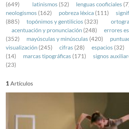
(649)
latinismos
(52)
lenguas cooficiales
(7
neologismos
(162)
pobreza léxica
(111)
signi
(885)
topónimos y gentilicios
(323)
ortogra
acentuación y pronunciación
(248)
errores es
(352)
mayúsculas y minúsculas
(420)
puntua
visualización
(245)
cifras
(28)
espacios
(32)
(14)
marcas tipográficas
(171)
signos auxilia
(23)
1
Artículos