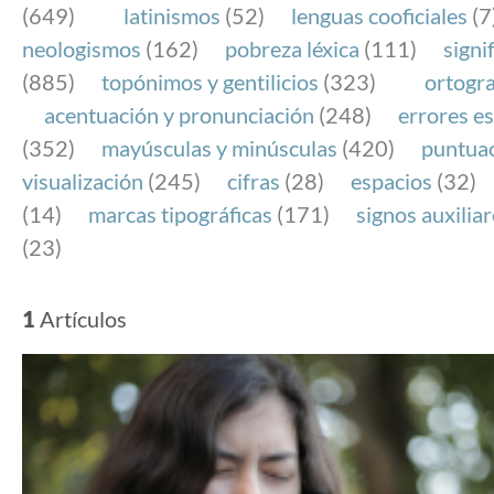
(649)
latinismos
(52)
lenguas cooficiales
(7
neologismos
(162)
pobreza léxica
(111)
signi
(885)
topónimos y gentilicios
(323)
ortogra
acentuación y pronunciación
(248)
errores es
(352)
mayúsculas y minúsculas
(420)
puntua
visualización
(245)
cifras
(28)
espacios
(32)
(14)
marcas tipográficas
(171)
signos auxilia
(23)
1
Artículos