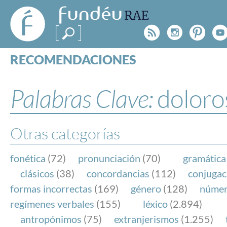
FundéuRAE
- Fundación
Rss
Instagr
Pinte
Y
del Español
Urgente
RECOMENDACIONES
Real Acad
CONSULTAS
CATEGORÍAS
Palabras Clave:
doloro
ESPECIALES
BLOG
NOTICIAS
Otras categorías
SOBRE LA FUNDÉURAE
fonética
(72)
pronunciación
(70)
gramática
FundéuRAE es una fundación patrocinada por la 
clásicos
(38)
concordancias
(112)
conjugac
y la Real Academia Española, cuyo objetivo es co
formas incorrectas
(169)
género
(128)
núme
el buen uso del español en los medios de comuni
regímenes verbales
(155)
léxico
(2.894)
Internet.
antropónimos
(75)
extranjerismos
(1.255)