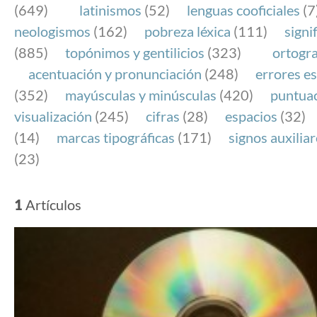
(649)
latinismos
(52)
lenguas cooficiales
(7
neologismos
(162)
pobreza léxica
(111)
signi
(885)
topónimos y gentilicios
(323)
ortogra
acentuación y pronunciación
(248)
errores es
(352)
mayúsculas y minúsculas
(420)
puntua
visualización
(245)
cifras
(28)
espacios
(32)
(14)
marcas tipográficas
(171)
signos auxilia
(23)
1
Artículos