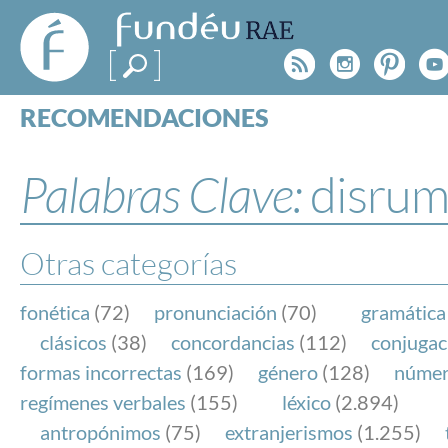
FundéuRAE
- Fundación
Rss
Instagr
Pinte
Y
del Español
Urgente
RECOMENDACIONES
Real Acad
CONSULTAS
CATEGORÍAS
Palabras Clave:
disrum
ESPECIALES
BLOG
NOTICIAS
Otras categorías
SOBRE LA FUNDÉURAE
fonética
(72)
pronunciación
(70)
gramática
FundéuRAE es una fundación patrocinada por la 
clásicos
(38)
concordancias
(112)
conjugac
y la Real Academia Española, cuyo objetivo es co
formas incorrectas
(169)
género
(128)
núme
el buen uso del español en los medios de comuni
regímenes verbales
(155)
léxico
(2.894)
Internet.
antropónimos
(75)
extranjerismos
(1.255)