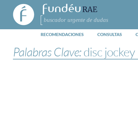
FundéuRAE
- Fundación
del Español
Buscar
Urgente
RECOMENDACIONES
CONSULTAS
Palabras Clave:
disc jockey