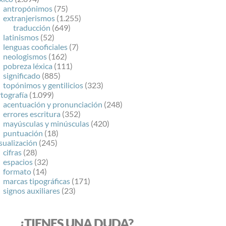
antropónimos
(75)
extranjerismos
(1.255)
traducción
(649)
latinismos
(52)
lenguas cooficiales
(7)
neologismos
(162)
pobreza léxica
(111)
significado
(885)
topónimos y gentilicios
(323)
tografía
(1.099)
acentuación y pronunciación
(248)
errores escritura
(352)
mayúsculas y minúsculas
(420)
puntuación
(18)
sualización
(245)
cifras
(28)
espacios
(32)
formato
(14)
marcas tipográficas
(171)
signos auxiliares
(23)
¿TIENES UNA DUDA?