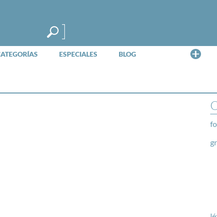
Me
CATEGORÍAS
ESPECIALES
BLOG
O
fo
g
lé