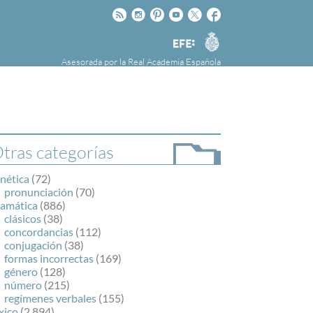
Rss
Instagram
Pinteres
Youtube
Twitter
Facebook
RAE
Agencia
EFE
Asesorada por la
Real Academia Española
nú
NOTICIAS
SOBRE LA FUNDÉURAE
FundéuRAE es una fundación patrocinada por
la Agencia Efe y la Real Academia Española,
cuyo objetivo es colaborar con el buen uso del
tras categorías
español en los medios de comunicación y en
Internet.
nética
(72)
pronunciación
(70)
ramática
(886)
clásicos
(38)
concordancias
(112)
conjugación
(38)
formas incorrectas
(169)
género
(128)
número
(215)
regímenes verbales
(155)
xico
(2.894)